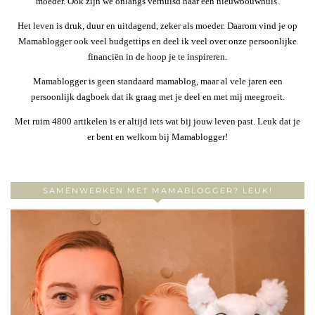
moeder. Ook zijn we onlangs verhuisd naar een nieuwbouwhuis.
Het leven is druk, duur en uitdagend, zeker als moeder. Daarom vind je op
Mamablogger ook veel budgettips en deel ik veel over onze persoonlijke
financiën in de hoop je te inspireren.
Mamablogger is geen standaard mamablog, maar al vele jaren een
persoonlijk dagboek dat ik graag met je deel en met mij meegroeit.
Met ruim 4800 artikelen is er altijd iets wat bij jouw leven past. Leuk dat je
er bent en welkom bij Mamablogger!
SAMENWERKEN MET MAMABLOGGER? LEUK!