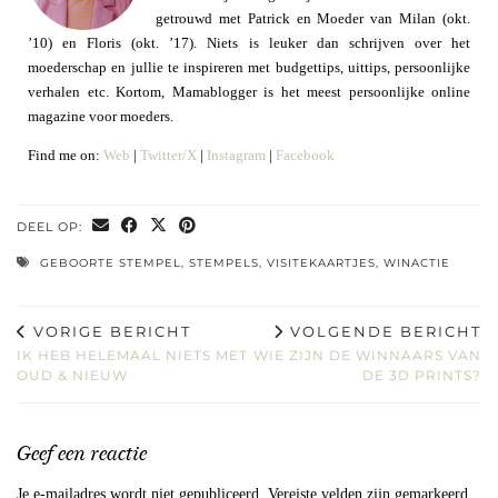
getrouwd met Patrick en Moeder van Milan (okt.
’10) en Floris (okt. ’17). Niets is leuker dan schrijven over het
moederschap en jullie te inspireren met budgettips, uittips, persoonlijke
verhalen etc. Kortom, Mamablogger is het meest persoonlijke online
magazine voor moeders.
Find me on:
Web
|
Twitter/X
|
Instagram
|
Facebook
DEEL OP:
GEBOORTE STEMPEL
,
STEMPELS
,
VISITEKAARTJES
,
WINACTIE
VORIGE BERICHT
VOLGENDE BERICHT
IK HEB HELEMAAL NIETS MET
WIE ZIJN DE WINNAARS VAN
OUD & NIEUW
DE 3D PRINTS?
Geef een reactie
Je e-mailadres wordt niet gepubliceerd.
Vereiste velden zijn gemarkeerd