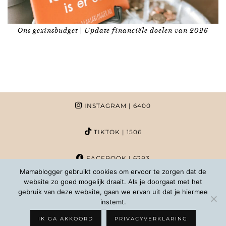
Ons gezinsbudget | Update financiële doelen van 2026
INSTAGRAM
| 6400
TIKTOK
| 1506
FACEBOOK
| 6283
Mamablogger gebruikt cookies om ervoor te zorgen dat de
website zo goed mogelijk draait. Als je doorgaat met het
PINTEREST
| 1020
gebruik van deze website, gaan we ervan uit dat je hiermee
instemt.
COPYRIGHT MAMABLOGGER | 2026 |
INFO@MAMABLOGGER.NL
IK GA AKKOORD
PRIVACYVERKLARING