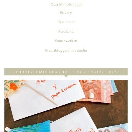
Over Mamablogger
Privacy
Disclaimer
Media kit
Samenwerken
Mamablogger in de media
DE BUDGET MOEDERS, DE LEUKSTE BUDGETTIPS!