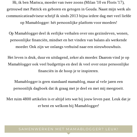
Hi, ik ben Marisca, moeder van twee zoons (Milan '10 en Floris '17),
getrouwd met Patrick en geboren en getogen in Gouda. Naast mijn werk als
communicatieadviseur schrijf ik sinds 2013 bijna iedere dag met veel liefde
op Mamablogger: hét persoonlijke platform voor moeders!
Op Mamablogger deel ik eerlijke verhalen over ons gezinsleven, wonen,
persoonlijke financiën, mindset en het vinden van balans als werkende
moeder. Ook zijn we onlangs verhuisd naar een nieuwbouwhuis.
Het leven is druk, duur en uitdagend, zeker als moeder. Daarom vind je op
Mamablogger ook veel budgettips en deel ik veel over onze persoonlijke
financiën in de hoop je te inspireren.
Mamablogger is geen standaard mamablog, maar al vele jaren een
persoonlijk dagboek dat ik graag met je deel en met mij meegroeit.
Met ruim 4800 artikelen is er altijd iets wat bij jouw leven past. Leuk dat je
er bent en welkom bij Mamablogger!
SAMENWERKEN MET MAMABLOGGER? LEUK!