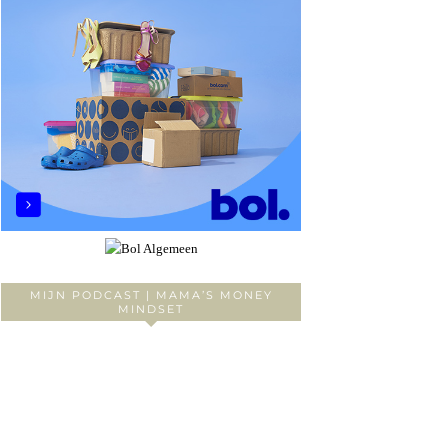
MIJN PODCAST | MAMA’S MONEY
MINDSET