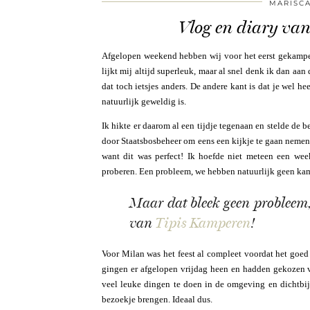
MARISC
Vlog en diary va
Afgelopen weekend hebben wij voor het eerst gekampee
lijkt mij altijd superleuk, maar al snel denk ik dan aa
dat toch ietsjes anders. De andere kant is dat je wel he
natuurlijk geweldig is.
Ik hikte er daarom al een tijdje tegenaan en stelde de
door Staatsbosbeheer om eens een kijkje te gaan neme
want dit was perfect! Ik hoefde niet meteen een we
proberen. Een probleem, we hebben natuurlijk geen k
Maar dat bleek geen probleem,
van
Tipis Kamperen
!
Voor Milan was het feest al compleet voordat het goed 
gingen er afgelopen vrijdag heen en hadden gekozen 
veel leuke dingen te doen in de omgeving en dichtb
bezoekje brengen. Ideaal dus.