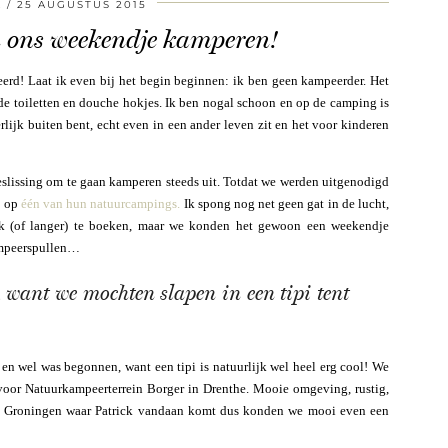
A
25 AUGUSTUS 2015
n ons weekendje kamperen!
rd! Laat ik even bij het begin beginnen: ik ben geen kampeerder. Het
n de toiletten en douche hokjes. Ik ben nogal schoon en op de camping is
erlijk buiten bent, echt even in een ander leven zit en het voor kinderen
 beslissing om te gaan kamperen steeds uit. Totdat we werden uitgenodigd
n op
één van hun natuurcampings.
Ik spong nog net geen gat in de lucht,
ek (of langer) te boeken, maar we konden het gewoon een weekendje
ampeerspullen…
 want we mochten slapen in een tipi tent
en wel was begonnen, want een tipi is natuurlijk wel heel erg cool! We
voor Natuurkampeerterrein Borger in Drenthe. Mooie omgeving, rustig,
ij Groningen waar Patrick vandaan komt dus konden we mooi even een