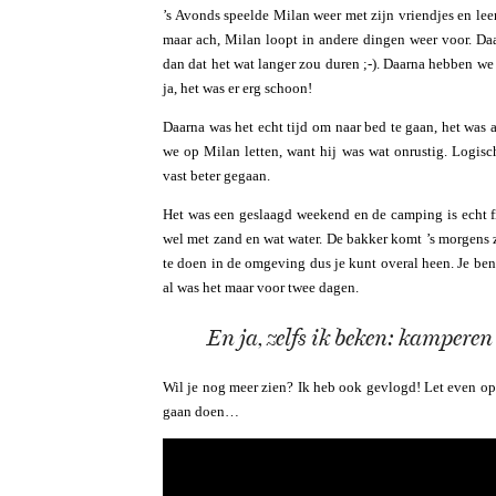
’s Avonds speelde Milan weer met zijn vriendjes en lee
maar ach, Milan loopt in andere dingen weer voor. Daar
dan dat het wat langer zou duren ;-). Daarna hebben we
ja, het was er erg schoon!
Daarna was het echt tijd om naar bed te gaan, het was 
we op Milan letten, want hij was wat onrustig. Logis
vast beter gegaan.
Het was een geslaagd weekend en de camping is echt fij
wel met zand en wat water. De bakker komt ’s morgens z
te doen in de omgeving dus je kunt overal heen. Je bent
al was het maar voor twee dagen.
En ja, zelfs ik beken: kamperen 
Wil je nog meer zien? Ik heb ook gevlogd! Let even op
gaan doen…