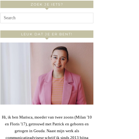
ZOEK JE IETS?
LEUK DAT JE ER BENT!
Hi, ik ben Marisca, moeder van twee zoons (Milan '10
en Floris '17), getrouwd met Patrick en geboren en
getogen in Gouda. Naast mijn werk als
communicatieadviseur schrijf ik sinds 2013 bijna