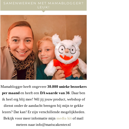
SAMENWERKEN MET MAMABLOGGER?
LEUK!
Mamablogger heeft ongeveer
30
.000 unieke bezoekers
per maand
en heeft een
DA waarde van 36
. Daar ben
ik heel erg blij mee! Wil jij jouw product, webshop of
dienst onder de aandacht brengen bij mijn te gekke
lezers? Dat kan! Er zijn verschillende mogelijkheden.
Bekijk voor meer informatie mijn
media kit
of mail
meteen naar info@mariscakenter.nl