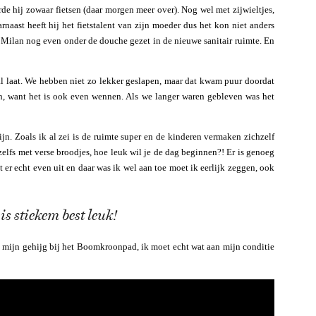
rde hij zowaar fietsen (daar morgen meer over). Nog wel met zijwieltjes,
naast heeft hij het fietstalent van zijn moeder dus het kon niet anders
 Milan nog even onder de douche gezet in de nieuwe sanitair ruimte. En
al laat. We hebben niet zo lekker geslapen, maar dat kwam puur doordat
ch, want het is ook even wennen. Als we langer waren gebleven was het
n. Zoals ik al zei is de ruimte super en de kinderen vermaken zichzelf
elfs met verse broodjes, hoe leuk wil je de dag beginnen?! Er is genoeg
 er echt even uit en daar was ik wel aan toe moet ik eerlijk zeggen, ook
is stiekem best leuk!
 mijn gehijg bij het Boomkroonpad, ik moet echt wat aan mijn conditie