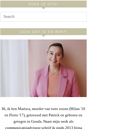
ZOEK JE IETS?
LEUK DAT JE ER BENT!
Hi, ik ben Marisca, moeder van twee zoons (Milan '10
en Floris '17), getrouwd met Patrick en geboren en
getogen in Gouda. Naast mijn werk als
communicatieadviseur schrijf ik sinds 2013 bijna