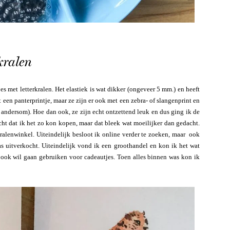
kralen
s met letterkralen. Het elastiek is wat dikker (ongeveer 5 mm.) en heeft
et een panterprintje, maar ze zijn er ook met een zebra- of slangenprint en
of andersom). Hoe dan ook, ze zijn echt ontzettend leuk en dus ging ik de
acht dat ik het zo kon kopen, maar dat bleek wat moeilijker dan gedacht.
e kralenwinkel. Uiteindelijk besloot ik online verder te zoeken, maar ook
as uitverkocht. Uiteindelijk vond ik een groothandel en kon ik het wat
t ook wil gaan gebruiken voor cadeautjes. Toen alles binnen was kon ik