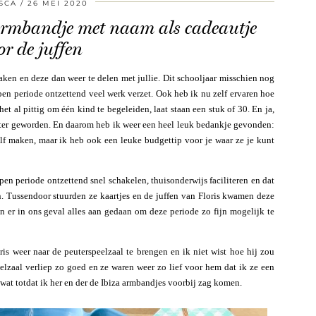
SCA
26 MEI 2020
 armbandje met naam als cadeautje
or de juffen
maken en deze dan weer te delen met jullie. Dit schooljaar misschien nog
en periode ontzettend veel werk verzet. Ook heb ik nu zelf ervaren hoe
t al pittig om één kind te begeleiden, laat staan een stuk of 30. En ja,
roter geworden. En daarom heb ik weer een heel leuk bedankje gevonden:
lf maken, maar ik heb ook een leuke budgettip voor je waar ze je kunt
pen periode ontzettend snel schakelen, thuisonderwijs faciliteren en dat
. Tussendoor stuurden ze kaartjes en de juffen van Floris kwamen deze
n er in ons geval alles aan gedaan om deze periode zo fijn mogelijk te
oris weer naar de peuterspeelzaal te brengen en ik niet wist hoe hij zou
lzaal verliep zo goed en ze waren weer zo lief voor hem dat ik ze een
 wat totdat ik her en der de Ibiza armbandjes voorbij zag komen.