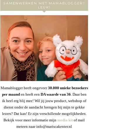
SAMENWERKEN MET MAMABLOGGER?
LEUK!
Mamablogger heeft ongeveer
30
.000 unieke bezoekers
per maand
en heeft een
DA waarde van 36
. Daar ben
ik heel erg blij mee! Wil jij jouw product, webshop of
dienst onder de aandacht brengen bij mijn te gekke
lezers? Dat kan! Er zijn verschillende mogelijkheden.
Bekijk voor meer informatie mijn
media kit
of mail
meteen naar info@mariscakenter.nl