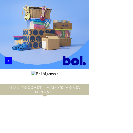
MIJN PODCAST | MAMA’S MONEY
MINDSET