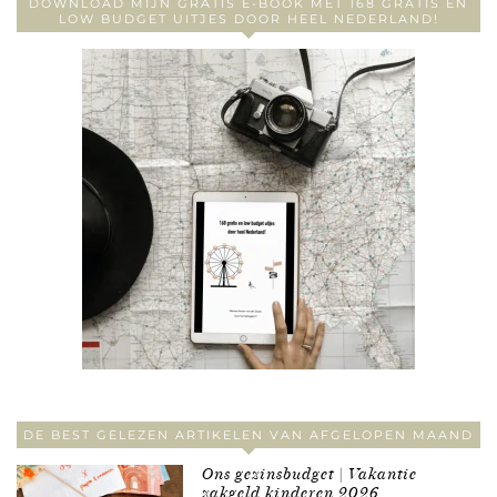
DOWNLOAD MIJN GRATIS E-BOOK MET 168 GRATIS EN
LOW BUDGET UITJES DOOR HEEL NEDERLAND!
DE BEST GELEZEN ARTIKELEN VAN AFGELOPEN MAAND
Ons gezinsbudget | Vakantie
zakgeld kinderen 2026