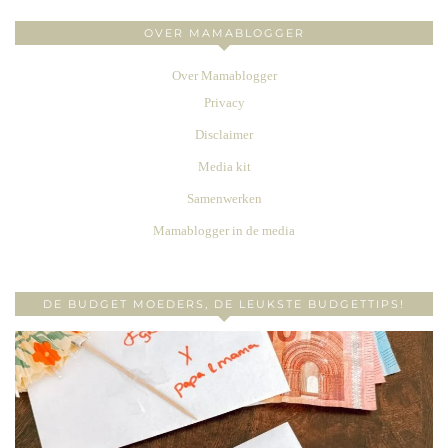
OVER MAMABLOGGER
Over Mamablogger
Privacy
Disclaimer
Media kit
Samenwerken
Mamablogger in de media
DE BUDGET MOEDERS, DE LEUKSTE BUDGETTIPS!