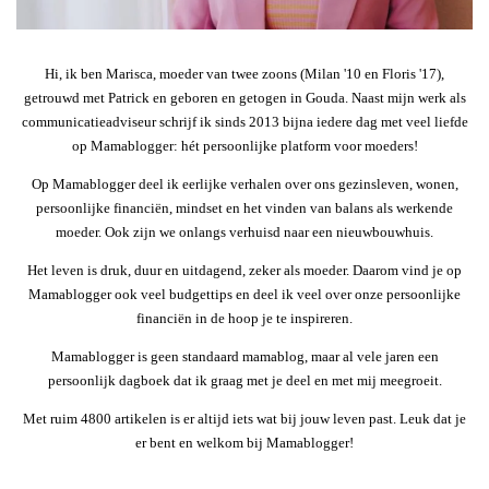
Hi, ik ben Marisca, moeder van twee zoons (Milan '10 en Floris '17),
getrouwd met Patrick en geboren en getogen in Gouda. Naast mijn werk als
communicatieadviseur schrijf ik sinds 2013 bijna iedere dag met veel liefde
op Mamablogger: hét persoonlijke platform voor moeders!
Op Mamablogger deel ik eerlijke verhalen over ons gezinsleven, wonen,
persoonlijke financiën, mindset en het vinden van balans als werkende
moeder. Ook zijn we onlangs verhuisd naar een nieuwbouwhuis.
Het leven is druk, duur en uitdagend, zeker als moeder. Daarom vind je op
Mamablogger ook veel budgettips en deel ik veel over onze persoonlijke
financiën in de hoop je te inspireren.
Mamablogger is geen standaard mamablog, maar al vele jaren een
persoonlijk dagboek dat ik graag met je deel en met mij meegroeit.
Met ruim 4800 artikelen is er altijd iets wat bij jouw leven past. Leuk dat je
er bent en welkom bij Mamablogger!