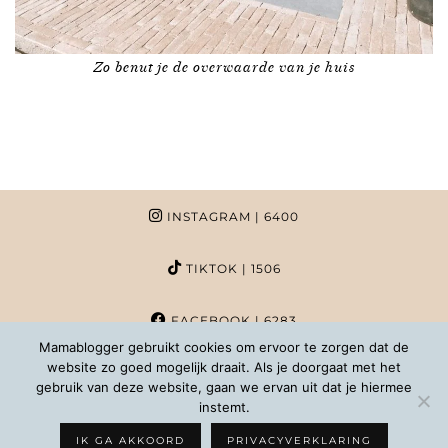
Zo benut je de overwaarde van je huis
INSTAGRAM
| 6400
TIKTOK
| 1506
FACEBOOK
| 6283
Mamablogger gebruikt cookies om ervoor te zorgen dat de
website zo goed mogelijk draait. Als je doorgaat met het
PINTEREST
| 1020
gebruik van deze website, gaan we ervan uit dat je hiermee
instemt.
COPYRIGHT MAMABLOGGER | 2026 |
INFO@MAMABLOGGER.NL
IK GA AKKOORD
PRIVACYVERKLARING