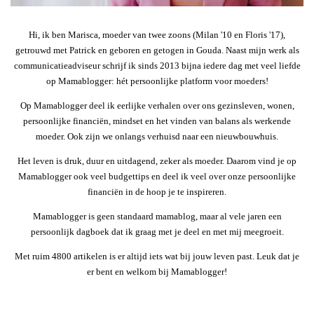
Hi, ik ben Marisca, moeder van twee zoons (Milan '10 en Floris '17),
getrouwd met Patrick en geboren en getogen in Gouda. Naast mijn werk als
communicatieadviseur schrijf ik sinds 2013 bijna iedere dag met veel liefde
op Mamablogger: hét persoonlijke platform voor moeders!
Op Mamablogger deel ik eerlijke verhalen over ons gezinsleven, wonen,
persoonlijke financiën, mindset en het vinden van balans als werkende
moeder. Ook zijn we onlangs verhuisd naar een nieuwbouwhuis.
Het leven is druk, duur en uitdagend, zeker als moeder. Daarom vind je op
Mamablogger ook veel budgettips en deel ik veel over onze persoonlijke
financiën in de hoop je te inspireren.
Mamablogger is geen standaard mamablog, maar al vele jaren een
persoonlijk dagboek dat ik graag met je deel en met mij meegroeit.
Met ruim 4800 artikelen is er altijd iets wat bij jouw leven past. Leuk dat je
er bent en welkom bij Mamablogger!