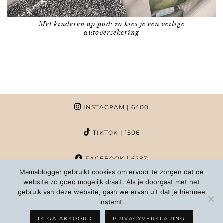
Met kinderen op pad: zo kies je een veilige
autoverzekering
INSTAGRAM
| 6400
TIKTOK
| 1506
FACEBOOK
| 6283
Mamablogger gebruikt cookies om ervoor te zorgen dat de
website zo goed mogelijk draait. Als je doorgaat met het
PINTEREST
| 1020
gebruik van deze website, gaan we ervan uit dat je hiermee
instemt.
COPYRIGHT MAMABLOGGER | 2026 |
INFO@MAMABLOGGER.NL
IK GA AKKOORD
PRIVACYVERKLARING