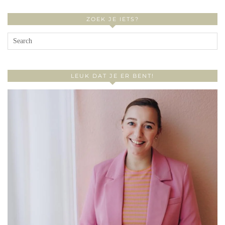
ZOEK JE IETS?
LEUK DAT JE ER BENT!