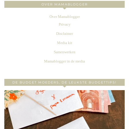
OVER MAMABLOGGER
Over Mamablogger
Privacy
Disclaimer
Media kit
Samenwerken
Mamablogger in de media
DE BUDGET MOEDERS, DE LEUKSTE BUDGETTIPS!