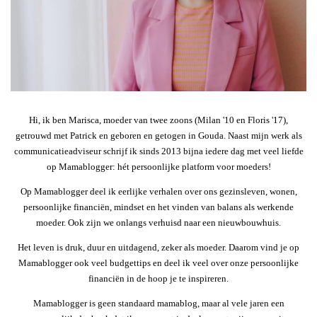
Hi, ik ben Marisca, moeder van twee zoons (Milan '10 en Floris '17),
getrouwd met Patrick en geboren en getogen in Gouda. Naast mijn werk als
communicatieadviseur schrijf ik sinds 2013 bijna iedere dag met veel liefde
op Mamablogger: hét persoonlijke platform voor moeders!
Op Mamablogger deel ik eerlijke verhalen over ons gezinsleven, wonen,
persoonlijke financiën, mindset en het vinden van balans als werkende
moeder. Ook zijn we onlangs verhuisd naar een nieuwbouwhuis.
Het leven is druk, duur en uitdagend, zeker als moeder. Daarom vind je op
Mamablogger ook veel budgettips en deel ik veel over onze persoonlijke
financiën in de hoop je te inspireren.
Mamablogger is geen standaard mamablog, maar al vele jaren een