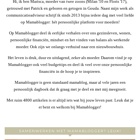
Hi, ik ben Marisca, moeder van twee zoons (Milan '10 en Floris '17),
getrouwd met Patrick en geboren en getogen in Gouda. Naast mijn werk als
communicatieadviseur schrijf ik sinds 2013 bijna iedere dag met veel liefde
op Mamablogger: hét persoonlijke platform voor moeders!
Op Mamablogger deel ik eerlijke verhalen over ons gezinsleven, wonen,
persoonlijke financiën, mindset en het vinden van balans als werkende
moeder. Ook zijn we onlangs verhuisd naar een nieuwbouwhuis.
Het leven is druk, duur en uitdagend, zeker als moeder. Daarom vind je op
Mamablogger ook veel budgettips en deel ik veel over onze persoonlijke
financiën in de hoop je te inspireren.
Mamablogger is geen standaard mamablog, maar al vele jaren een
persoonlijk dagboek dat ik graag met je deel en met mij meegroeit.
Met ruim 4800 artikelen is er altijd iets wat bij jouw leven past. Leuk dat je
er bent en welkom bij Mamablogger!
SAMENWERKEN MET MAMABLOGGER? LEUK!