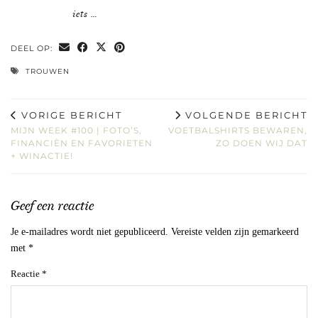
iets …
DEEL OP:
TROUWEN
VORIGE BERICHT
VOLGENDE BERICHT
MIJN WEEK #100 | FOTO’S,
VOETBALSHIRTS BEWAREN,
FINANCIËN EN FAVORIETEN
ZO DOEN WIJ DAT
+ WINACTIE!
Geef een reactie
Je e-mailadres wordt niet gepubliceerd.
Vereiste velden zijn gemarkeerd
met
*
Reactie
*