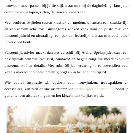
trouwpak moet passen bij jullie stijl, maar ook bij de dagindeling: kun je er
comfortabel in lopen, zitten, dansen en omhelzen?
Veel bruiden twijfelen tussen klassiek en modern, of tussen een strakke lijn
en een romantische rok. Bruidegoms zoeken vaak naar de juiste mix van
persoonlijkheid en uitstraling: een pak dat feestelijk is, maar niet voelt alsof
je verkleed bent.
Persoonlijk advies maakt dan het verschil. Bij Atelier Speksnijder staat een
pasafspraak centraal, met rust, aandacht en begeleiding die meedenkt over
pasvorm, stof en details. Met ruim 50 jaar ervaring is er bovendien veel
kennis over wat op beeld prachtig oogt en in het echt prettig zit.
Wie vooraf inspiratie wil opdoen voor trouwjurken, trouwpakken en
accessoires, kan zich online oriënteren via
speksnijder bruidsmode
, zodat je
gerichter een afspraak ingaat en het kiezen makkelijker wordt.