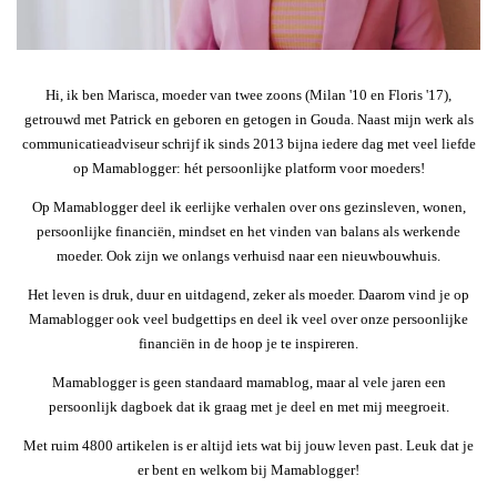
Hi, ik ben Marisca, moeder van twee zoons (Milan '10 en Floris '17),
getrouwd met Patrick en geboren en getogen in Gouda. Naast mijn werk als
communicatieadviseur schrijf ik sinds 2013 bijna iedere dag met veel liefde
op Mamablogger: hét persoonlijke platform voor moeders!
Op Mamablogger deel ik eerlijke verhalen over ons gezinsleven, wonen,
persoonlijke financiën, mindset en het vinden van balans als werkende
moeder. Ook zijn we onlangs verhuisd naar een nieuwbouwhuis.
Het leven is druk, duur en uitdagend, zeker als moeder. Daarom vind je op
Mamablogger ook veel budgettips en deel ik veel over onze persoonlijke
financiën in de hoop je te inspireren.
Mamablogger is geen standaard mamablog, maar al vele jaren een
persoonlijk dagboek dat ik graag met je deel en met mij meegroeit.
Met ruim 4800 artikelen is er altijd iets wat bij jouw leven past. Leuk dat je
er bent en welkom bij Mamablogger!