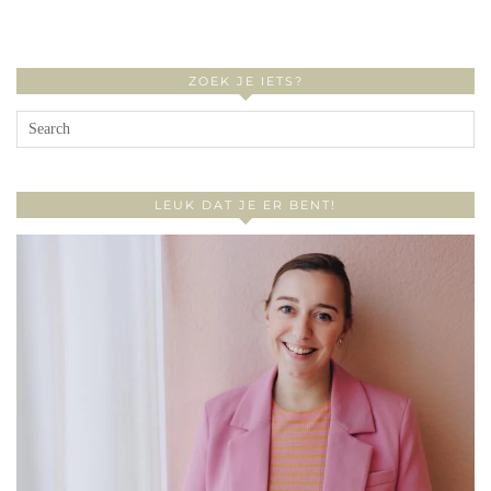
ZOEK JE IETS?
LEUK DAT JE ER BENT!