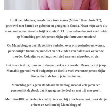
Hi, ik ben Marisca, moeder van twee zoons (Milan '10 en Floris '17),
getrouwd met Patrick en geboren en getogen in Gouda. Naast mijn werk als
communicatieadviseur schrijf ik sinds 2013 bijna iedere dag met veel liefde
op Mamablogger: hét persoonlijke platform voor moeders!
Op Mamablogger deel ik eerlijke verhalen over ons gezinsleven, wonen,
persoonlijke financiën, mindset en het vinden van balans als werkende
moeder. Ook zijn we onlangs verhuisd naar een nieuwbouwhuis.
Het leven is druk, duur en uitdagend, zeker als moeder. Daarom vind je op
Mamablogger ook veel budgettips en deel ik veel over onze persoonlijke
financiën in de hoop je te inspireren.
Mamablogger is geen standaard mamablog, maar al vele jaren een
persoonlijk dagboek dat ik graag met je deel en met mij meegroeit.
Met ruim 4800 artikelen is er altijd iets wat bij jouw leven past. Leuk dat je
er bent en welkom bij Mamablogger!