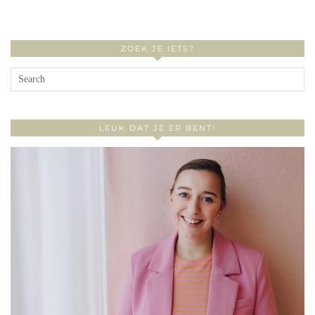
ZOEK JE IETS?
LEUK DAT JE ER BENT!