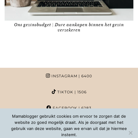
Ons gezinsbudget | Dure aankopen binnen het gezin
verzekeren
INSTAGRAM
| 6400
TIKTOK
| 1506
FACEBOOK
| 6283
Mamablogger gebruikt cookies om ervoor te zorgen dat de
website zo goed mogelijk draait. Als je doorgaat met het
PINTEREST
| 1020
gebruik van deze website, gaan we ervan uit dat je hiermee
instemt.