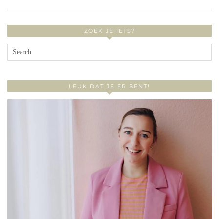
ZOEK JE IETS?
LEUK DAT JE ER BENT!