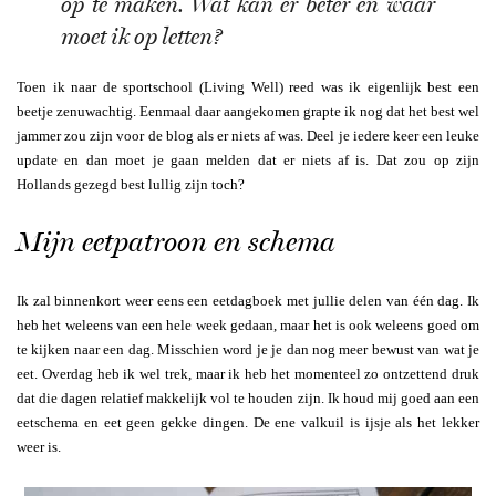
op te maken. Wat kan er beter en waar
moet ik op letten?
Toen ik naar de sportschool (Living Well) reed was ik eigenlijk best een
beetje zenuwachtig. Eenmaal daar aangekomen grapte ik nog dat het best wel
jammer zou zijn voor de blog als er niets af was. Deel je iedere keer een leuke
update en dan moet je gaan melden dat er niets af is. Dat zou op zijn
Hollands gezegd best lullig zijn toch?
Mijn eetpatroon en schema
Ik zal binnenkort weer eens een eetdagboek met jullie delen van één dag. Ik
heb het weleens van een hele week gedaan, maar het is ook weleens goed om
te kijken naar een dag. Misschien word je je dan nog meer bewust van wat je
eet. Overdag heb ik wel trek, maar ik heb het momenteel zo ontzettend druk
dat die dagen relatief makkelijk vol te houden zijn. Ik houd mij goed aan een
eetschema en eet geen gekke dingen. De ene valkuil is ijsje als het lekker
weer is.