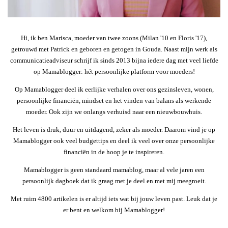
Hi, ik ben Marisca, moeder van twee zoons (Milan '10 en Floris '17),
getrouwd met Patrick en geboren en getogen in Gouda. Naast mijn werk als
communicatieadviseur schrijf ik sinds 2013 bijna iedere dag met veel liefde
op Mamablogger: hét persoonlijke platform voor moeders!
Op Mamablogger deel ik eerlijke verhalen over ons gezinsleven, wonen,
persoonlijke financiën, mindset en het vinden van balans als werkende
moeder. Ook zijn we onlangs verhuisd naar een nieuwbouwhuis.
Het leven is druk, duur en uitdagend, zeker als moeder. Daarom vind je op
Mamablogger ook veel budgettips en deel ik veel over onze persoonlijke
financiën in de hoop je te inspireren.
Mamablogger is geen standaard mamablog, maar al vele jaren een
persoonlijk dagboek dat ik graag met je deel en met mij meegroeit.
Met ruim 4800 artikelen is er altijd iets wat bij jouw leven past. Leuk dat je
er bent en welkom bij Mamablogger!