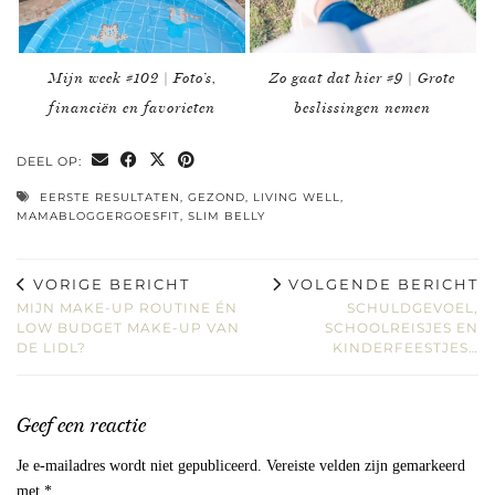
Mijn week #102 | Foto’s,
Zo gaat dat hier #9 | Grote
financiën en favorieten
beslissingen nemen
DEEL OP:
EERSTE RESULTATEN
,
GEZOND
,
LIVING WELL
,
MAMABLOGGERGOESFIT
,
SLIM BELLY
VORIGE BERICHT
VOLGENDE BERICHT
MIJN MAKE-UP ROUTINE ÉN
SCHULDGEVOEL,
LOW BUDGET MAKE-UP VAN
SCHOOLREISJES EN
DE LIDL?
KINDERFEESTJES…
Geef een reactie
Je e-mailadres wordt niet gepubliceerd.
Vereiste velden zijn gemarkeerd
met
*