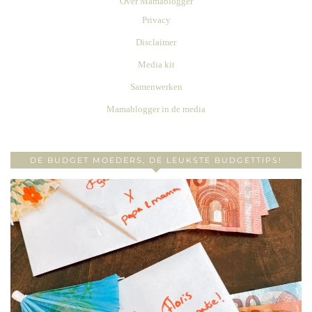
Over Mamablogger
Privacy
Disclaimer
Media kit
Samenwerken
Mamablogger in de media
DE BUDGET MOEDERS, DE LEUKSTE BUDGETTIPS!