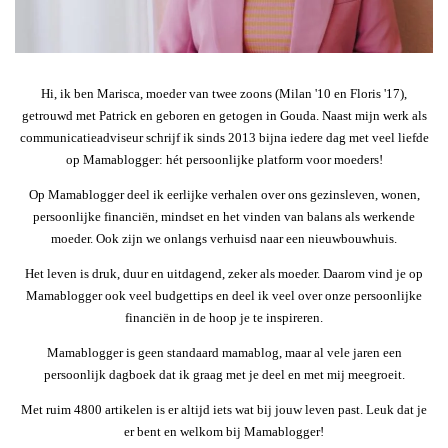
Hi, ik ben Marisca, moeder van twee zoons (Milan '10 en Floris '17),
getrouwd met Patrick en geboren en getogen in Gouda. Naast mijn werk als
communicatieadviseur schrijf ik sinds 2013 bijna iedere dag met veel liefde
op Mamablogger: hét persoonlijke platform voor moeders!
Op Mamablogger deel ik eerlijke verhalen over ons gezinsleven, wonen,
persoonlijke financiën, mindset en het vinden van balans als werkende
moeder. Ook zijn we onlangs verhuisd naar een nieuwbouwhuis.
Het leven is druk, duur en uitdagend, zeker als moeder. Daarom vind je op
Mamablogger ook veel budgettips en deel ik veel over onze persoonlijke
financiën in de hoop je te inspireren.
Mamablogger is geen standaard mamablog, maar al vele jaren een
persoonlijk dagboek dat ik graag met je deel en met mij meegroeit.
Met ruim 4800 artikelen is er altijd iets wat bij jouw leven past. Leuk dat je
er bent en welkom bij Mamablogger!