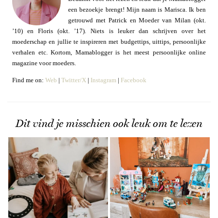
een bezoekje brengt! Mijn naam is Marisca. Ik ben
getrouwd met Patrick en Moeder van Milan (okt.
’10) en Floris (okt. ’17). Niets is leuker dan schrijven over het
moederschap en jullie te inspireren met budgettips, uittips, persoonlijke
verhalen etc. Kortom, Mamablogger is het meest persoonlijke online
magazine voor moeders.
Find me on:
Web
|
Twitter/X
|
Instagram
|
Facebook
Dit vind je misschien ook leuk om te lezen