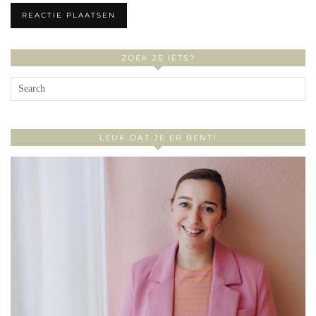
ZOEK JE IETS?
LEUK DAT JE ER BENT!