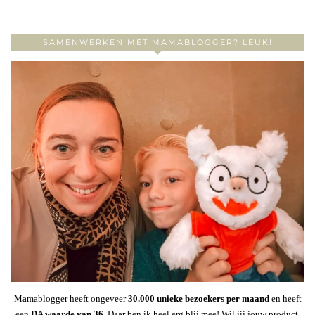
SAMENWERKEN MET MAMABLOGGER? LEUK!
Mamablogger heeft ongeveer
30
.000 unieke bezoekers per maand
en heeft
een
DA waarde van 36
. Daar ben ik heel erg blij mee! Wil jij jouw product,