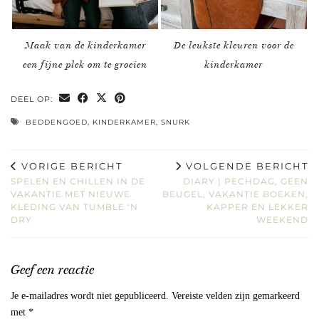
Maak van de kinderkamer
De leukste kleuren voor de
een fijne plek om te groeien
kinderkamer
DEEL OP:
BEDDENGOED
,
KINDERKAMER
,
SNURK
VORIGE BERICHT
VOLGENDE BERICHT
SPELEN EN CHILLEN IN DE
DIARY | PECHDAG, GEEN
VAKANTIE MET NIEUWE
BEUGEL, VAKANTIE BOEKEN,
KLEDING VAN TUMBLE ‘N
KAPPER EN LEKKER
DRY
WEEKEND
Geef een reactie
Je e-mailadres wordt niet gepubliceerd.
Vereiste velden zijn gemarkeerd
met
*