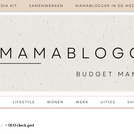
DIA KIT
SAMENWERKEN
MAMABLOGGER IN DE ME
S
LIFESTYLE
WONEN
WERK
UITJES
SH
st!
+
SEO check geel