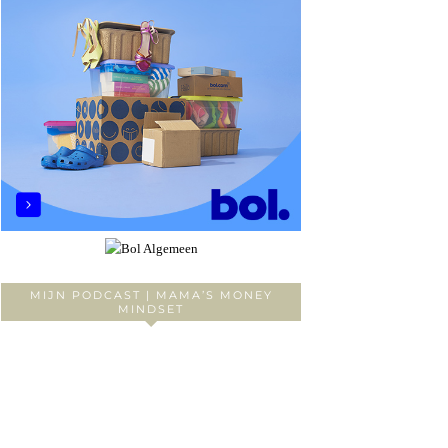
MIJN PODCAST | MAMA’S MONEY
MINDSET