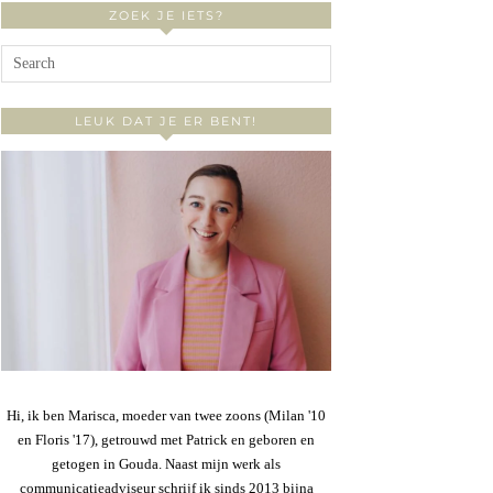
ZOEK JE IETS?
LEUK DAT JE ER BENT!
Hi, ik ben Marisca, moeder van twee zoons (Milan '10
en Floris '17), getrouwd met Patrick en geboren en
getogen in Gouda. Naast mijn werk als
communicatieadviseur schrijf ik sinds 2013 bijna