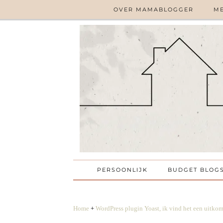
OVER MAMABLOGGER
ME
PERSOONLIJK
BUDGET BLOG
Home
+
WordPress plugin Yoast, ik vind het een uitkom