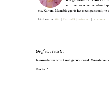
schrijven over het moederschap e
etc. Kortom, Mamablogger is het meest persoonlijke 
Find me on:
Web
|
Twitter/X
|
Instagram
|
Facebook
Geef een reactie
Je e-mailadres wordt niet gepubliceerd.
Vereiste vel
Reactie
*