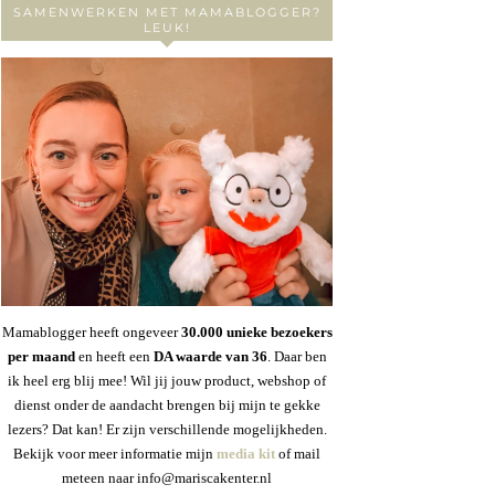
SAMENWERKEN MET MAMABLOGGER?
LEUK!
Mamablogger heeft ongeveer
30
.000 unieke bezoekers
per maand
en heeft een
DA waarde van 36
. Daar ben
ik heel erg blij mee! Wil jij jouw product, webshop of
dienst onder de aandacht brengen bij mijn te gekke
lezers? Dat kan! Er zijn verschillende mogelijkheden.
Bekijk voor meer informatie mijn
media kit
of mail
meteen naar info@mariscakenter.nl