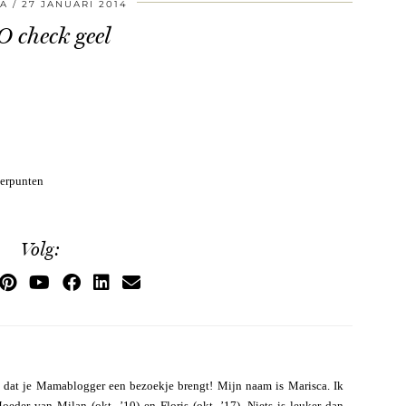
A
27 JANUARI 2014
 check geel
terpunten
Volg:
 dat je Mamablogger een bezoekje brengt! Mijn naam is Marisca. Ik
eder van Milan (okt. ’10) en Floris (okt. ’17). Niets is leuker dan