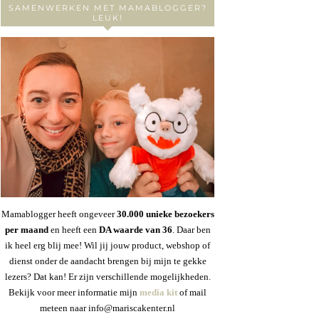
SAMENWERKEN MET MAMABLOGGER?
LEUK!
Mamablogger heeft ongeveer
30
.000 unieke bezoekers
per maand
en heeft een
DA waarde van 36
. Daar ben
ik heel erg blij mee! Wil jij jouw product, webshop of
dienst onder de aandacht brengen bij mijn te gekke
lezers? Dat kan! Er zijn verschillende mogelijkheden.
Bekijk voor meer informatie mijn
media kit
of mail
meteen naar info@mariscakenter.nl