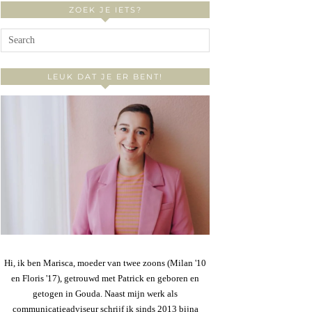
ZOEK JE IETS?
LEUK DAT JE ER BENT!
Hi, ik ben Marisca, moeder van twee zoons (Milan '10
en Floris '17), getrouwd met Patrick en geboren en
getogen in Gouda. Naast mijn werk als
communicatieadviseur schrijf ik sinds 2013 bijna