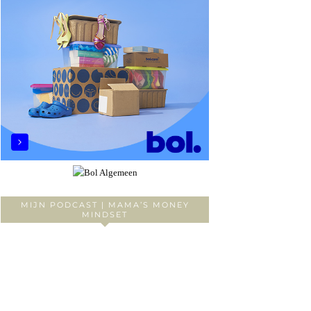
MIJN PODCAST | MAMA’S MONEY
MINDSET