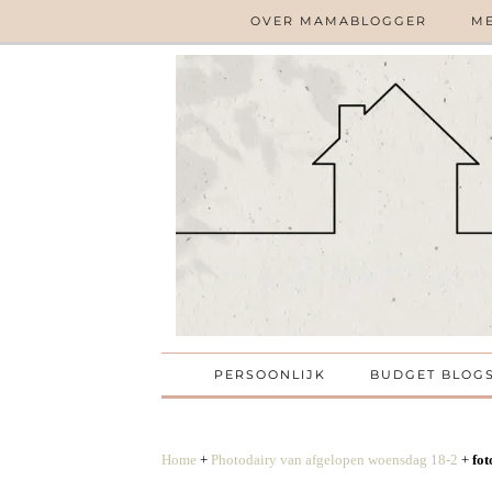
OVER MAMABLOGGER
ME
PERSOONLIJK
BUDGET BLOG
Home
+
Photodairy van afgelopen woensdag 18-2
+
fot