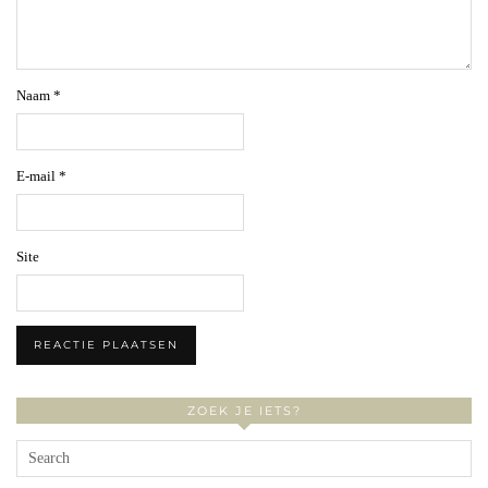
Naam
*
E-mail
*
Site
ZOEK JE IETS?