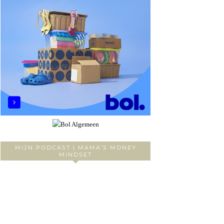
MIJN PODCAST | MAMA’S MONEY
MINDSET