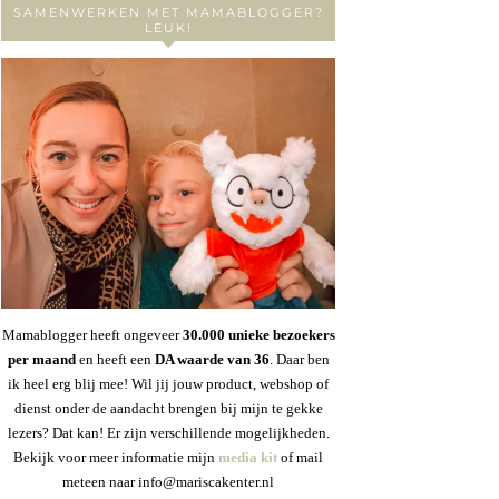
SAMENWERKEN MET MAMABLOGGER?
LEUK!
Mamablogger heeft ongeveer
30
.000 unieke bezoekers
per maand
en heeft een
DA waarde van 36
. Daar ben
ik heel erg blij mee! Wil jij jouw product, webshop of
dienst onder de aandacht brengen bij mijn te gekke
lezers? Dat kan! Er zijn verschillende mogelijkheden.
Bekijk voor meer informatie mijn
media kit
of mail
meteen naar info@mariscakenter.nl