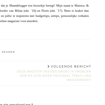
 dat je Mamablogger een bezoekje brengt! Mijn naam is Marisca. Ik
eder van Milan (okt. ’10) en Floris (okt. ’17). Niets is leuker dan
n jullie te inspireren met budgettips, uittips, persoonlijke verhalen
online magazine voor moeders.
E KEUKEN
VOLGENDE BERICHT
N
DEZE BADSTOF VESTJES DROEG IK VROEGER
OOK EN ZIJN WEER HELEMAAL TERUG VAN
WEGGEWEEST!
den zijn gemarkeerd met
*