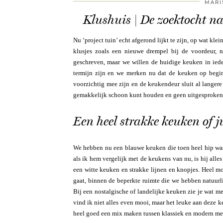
MARI
Klushuis | De zoektocht n
Nu ‘project tuin’ echt afgerond lijkt te zijn, op wat kle
klusjes zoals een nieuwe drempel bij de voordeur, n
geschreven, maar we willen de huidige keuken in ied
termijn zijn en we merken nu dat de keuken op begin
voorzichtig mee zijn en de keukendeur sluit al langere
gemakkelijk schoon kunt houden en geen uitgesproken 
Een heel strakke keuken of ju
We hebben nu een blauwe keuken die toen heel hip was.
als ik hem vergelijk met de keukens van nu, is hij alle
een witte keuken en strakke lijnen en knopjes. Heel mo
gaat, binnen de beperkte ruimte die we hebben natuurl
Bij een nostalgische of landelijke keuken zie je wat mee
vind ik niet alles even mooi, maar het leuke aan deze keu
heel goed een mix maken tussen klassiek en modern met