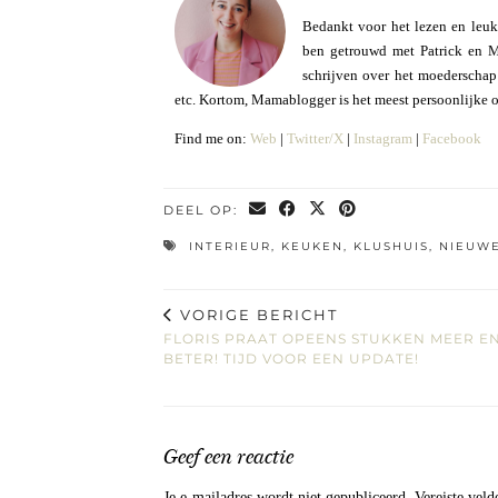
Bedankt voor het lezen en leuk
ben getrouwd met Patrick en Mo
schrijven over het moederschap e
etc. Kortom, Mamablogger is het meest persoonlijke 
Find me on:
Web
|
Twitter/X
|
Instagram
|
Facebook
DEEL OP:
INTERIEUR
,
KEUKEN
,
KLUSHUIS
,
NIEUW
VORIGE BERICHT
FLORIS PRAAT OPEENS STUKKEN MEER E
BETER! TIJD VOOR EEN UPDATE!
Geef een reactie
Je e-mailadres wordt niet gepubliceerd.
Vereiste vel