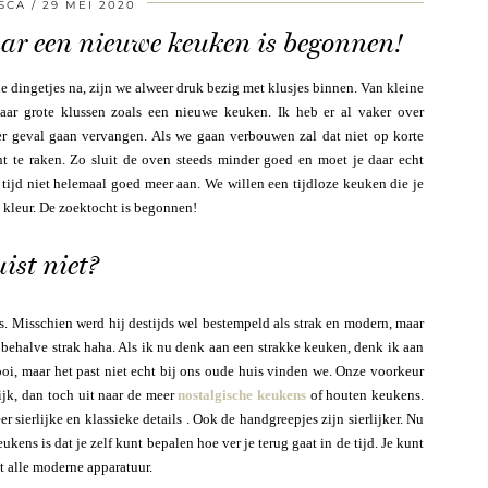
SCA
29 MEI 2020
aar een nieuwe keuken is begonnen!
ine dingetjes na, zijn we alweer druk bezig met klusjes binnen. Van kleine
aar grote klussen zoals een nieuwe keuken. Ik heb er al vaker over
er geval gaan vervangen. Als we gaan verbouwen zal dat niet op korte
t te raken. Zo sluit de oven steeds minder goed en moet je daar echt
 tijd niet helemaal goed meer aan. We willen een tijdloze keuken die je
kleur. De zoektocht is begonnen!
ist niet?
 Misschien werd hij destijds wel bestempeld als strak en modern, maar
s behalve strak haha. Als ik nu denk aan een strakke keuken, denk ik aan
oi, maar het past niet echt bij ons oude huis vinden we. Onze voorkeur
ijk, dan toch uit naar de meer
nostalgische keukens
of houten keukens.
r sierlijke en klassieke details . Ook de handgreepjes zijn sierlijker. Nu
kens is dat je zelf kunt bepalen hoe ver je terug gaat in de tijd. Je kunt
 alle moderne apparatuur.