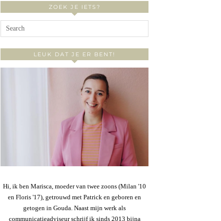
ZOEK JE IETS?
LEUK DAT JE ER BENT!
Hi, ik ben Marisca, moeder van twee zoons (Milan '10
en Floris '17), getrouwd met Patrick en geboren en
getogen in Gouda. Naast mijn werk als
communicatieadviseur schrijf ik sinds 2013 bijna