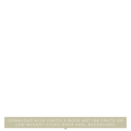
DOWNLOAD MIJN GRATIS E-BOOK MET 168 GRATIS EN
LOW BUDGET UITJES DOOR HEEL NEDERLAND!