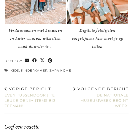
Verduurzamen met kinderen
Digitale fotolijsten
in huis: waarom uitstellen
vergelijken: hier moet je op
vaak duurder is …
letten
DEEL OP:
KIDS
,
KINDERKAMER
,
ZARA HOME
VORIGE BERICHT
VOLGENDE BERICHT
EVEN TUSSENDOOR | TE
DE NATIONALE
LEUKE DENIM ITEMS BIJ
MUSEUMWEEK BEGINT
ZEEMAN!
WEER!
Geef een reactie