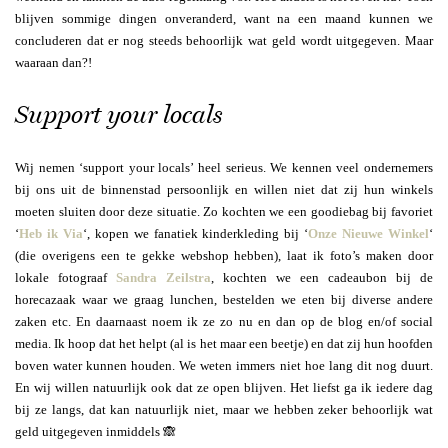
blijven sommige dingen onveranderd, want na een maand kunnen we
concluderen dat er nog steeds behoorlijk wat geld wordt uitgegeven. Maar
waaraan dan?!
Support your locals
Wij nemen ‘support your locals’ heel serieus. We kennen veel ondernemers
bij ons uit de binnenstad persoonlijk en willen niet dat zij hun winkels
moeten sluiten door deze situatie. Zo kochten we een goodiebag bij favoriet
‘
Heb ik Via
‘, kopen we fanatiek kinderkleding bij ‘
Onze Nieuwe Winkel
‘
(die overigens een te gekke webshop hebben), laat ik foto’s maken door
lokale fotograaf
Sandra Zeilstra
, kochten we een cadeaubon bij de
horecazaak waar we graag lunchen, bestelden we eten bij diverse andere
zaken etc. En daarnaast noem ik ze zo nu en dan op de blog en/of social
media. Ik hoop dat het helpt (al is het maar een beetje) en dat zij hun hoofden
boven water kunnen houden. We weten immers niet hoe lang dit nog duurt.
En wij willen natuurlijk ook dat ze open blijven. Het liefst ga ik iedere dag
bij ze langs, dat kan natuurlijk niet, maar we hebben zeker behoorlijk wat
geld uitgegeven inmiddels 🙈