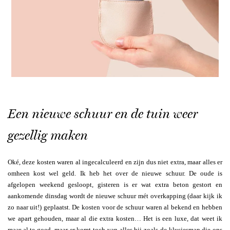
Een nieuwe schuur en de tuin weer
gezellig maken
Oké, deze kosten waren al ingecalculeerd en zijn dus niet extra, maar alles er
omheen kost wel geld. Ik heb het over de nieuwe schuur. De oude is
afgelopen weekend gesloopt, gisteren is er wat extra beton gestort en
aankomende dinsdag wordt de nieuwe schuur mét overkapping (daar kijk ik
zo naar uit!) geplaatst. De kosten voor de schuur waren al bekend en hebben
we apart gehouden, maar al die extra kosten… Het is een luxe, dat weet ik
maar al te goed, maar er komt toch van alles bij zoals de klusjesman die ons