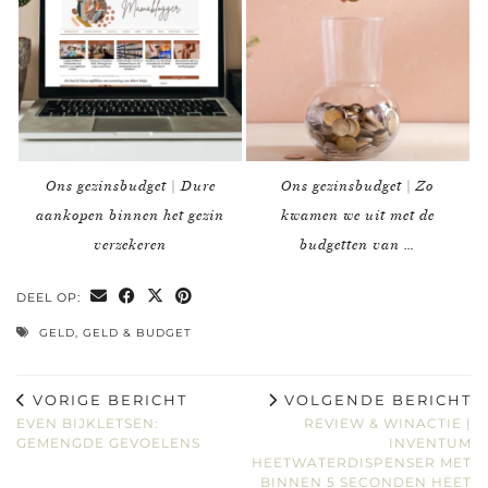
Ons gezinsbudget | Dure
Ons gezinsbudget | Zo
aankopen binnen het gezin
kwamen we uit met de
verzekeren
budgetten van …
DEEL OP:
GELD
,
GELD & BUDGET
VORIGE BERICHT
VOLGENDE BERICHT
EVEN BIJKLETSEN:
REVIEW & WINACTIE |
GEMENGDE GEVOELENS
INVENTUM
HEETWATERDISPENSER MET
BINNEN 5 SECONDEN HEET