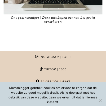
Ons gezinsbudget | Dure aankopen binnen het gezin
verzekeren
INSTAGRAM
| 6400
TIKTOK
| 1506
FACEBOOK
| 6283
Mamablogger gebruikt cookies om ervoor te zorgen dat de
website zo goed mogelijk draait. Als je doorgaat met het
PINTEREST
| 1020
gebruik van deze website, gaan we ervan uit dat je hiermee
instemt.
COPYRIGHT MAMABLOGGER | 2026 |