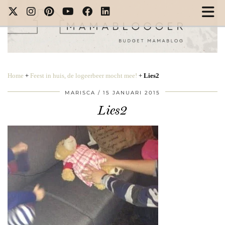
Home
+
Feest in huis, de logeerbeer mocht mee!
+
Lies2
MARISCA
15 JANUARI 2015
Lies2