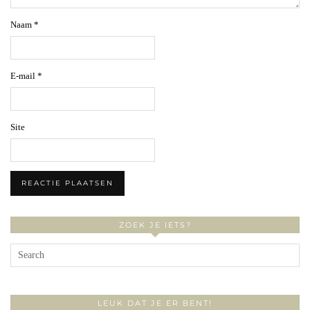
Naam
*
E-mail
*
Site
ZOEK JE IETS?
LEUK DAT JE ER BENT!