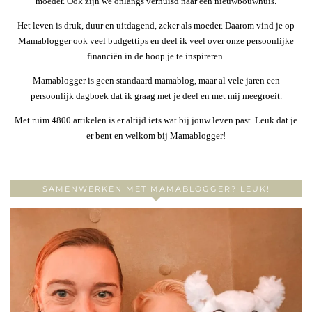
moeder. Ook zijn we onlangs verhuisd naar een nieuwbouwhuis.
Het leven is druk, duur en uitdagend, zeker als moeder. Daarom vind je op
Mamablogger ook veel budgettips en deel ik veel over onze persoonlijke
financiën in de hoop je te inspireren.
Mamablogger is geen standaard mamablog, maar al vele jaren een
persoonlijk dagboek dat ik graag met je deel en met mij meegroeit.
Met ruim 4800 artikelen is er altijd iets wat bij jouw leven past. Leuk dat je
er bent en welkom bij Mamablogger!
SAMENWERKEN MET MAMABLOGGER? LEUK!