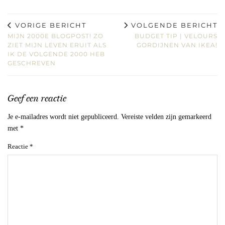
VORIGE BERICHT
VOLGENDE BERICHT
MIJN 2000E BLOGPOST! ZO
BUDGET TIP | VELOURS
ZIET MIJN LEVEN ERUIT ALS
GORDIJNEN VAN IKEA!
IK DE VOLGENDE 2000 HEB
GESCHREVEN
Geef een reactie
Je e-mailadres wordt niet gepubliceerd.
Vereiste velden zijn gemarkeerd
met
*
Reactie
*