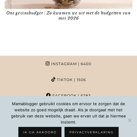
Ons gezinsbudget | Zo kwamen we uit met de budgetten van
mei 2026
INSTAGRAM
| 6400
TIKTOK
| 1506
FACEBOOK
| 6283
Mamablogger gebruikt cookies om ervoor te zorgen dat de
website zo goed mogelijk draait. Als je doorgaat met het
PINTEREST
| 1020
gebruik van deze website, gaan we ervan uit dat je hiermee
instemt.
COPYRIGHT MAMABLOGGER | 2026 |
INFO@MAMABLOGGER.NL
IK GA AKKOORD
PRIVACYVERKLARING