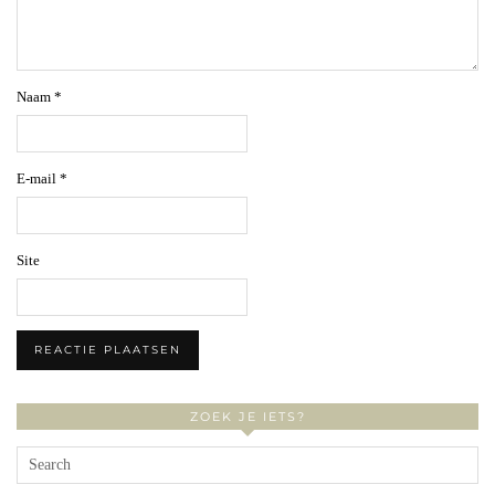
Naam
*
E-mail
*
Site
ZOEK JE IETS?