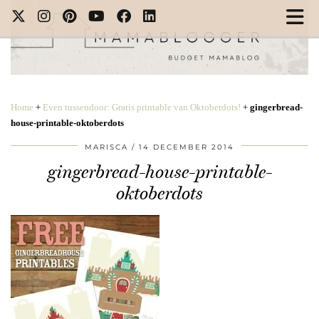
Home
+
Even tussendoor: Gratis printable van Oktoberdots!
+
gingerbread-
house-printable-oktoberdots
MARISCA
14 DECEMBER 2014
gingerbread-house-printable-
oktoberdots