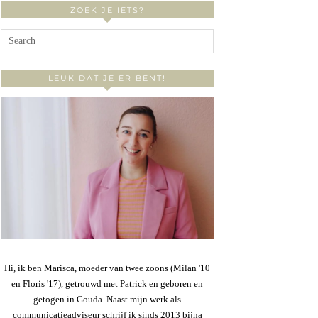
ZOEK JE IETS?
LEUK DAT JE ER BENT!
Hi, ik ben Marisca, moeder van twee zoons (Milan '10
en Floris '17), getrouwd met Patrick en geboren en
getogen in Gouda. Naast mijn werk als
communicatieadviseur schrijf ik sinds 2013 bijna