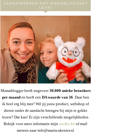
SAMENWERKEN MET MAMABLOGGER?
LEUK!
Mamablogger heeft ongeveer
30
.000 unieke bezoekers
per maand
en heeft een
DA waarde van 36
. Daar ben
ik heel erg blij mee! Wil jij jouw product, webshop of
dienst onder de aandacht brengen bij mijn te gekke
lezers? Dat kan! Er zijn verschillende mogelijkheden.
Bekijk voor meer informatie mijn
media kit
of mail
meteen naar info@mariscakenter.nl