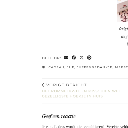
Orig
de 
DEEL OP:
CADEAU
,
JUF
,
JUFFENBEDANKJE
,
MEES
VORIGE BERICHT
HET ROMMELIGSTE EN MISSCHIEN WEL
GEZELLIGSTE HOEKJE IN HUIS
Geef een reactie
Je e-mailadres wordt niet gepubliceerd.
Vereiste vel