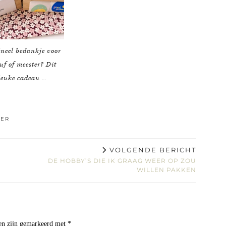
ineel bedankje voor
juf of meester? Dit
leuke cadeau …
TER
VOLGENDE BERICHT
DE HOBBY’S DIE IK GRAAG WEER OP ZOU
WILLEN PAKKEN
den zijn gemarkeerd met
*