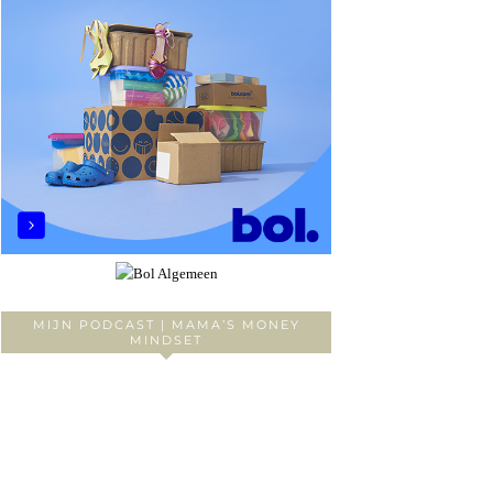
MIJN PODCAST | MAMA’S MONEY
MINDSET