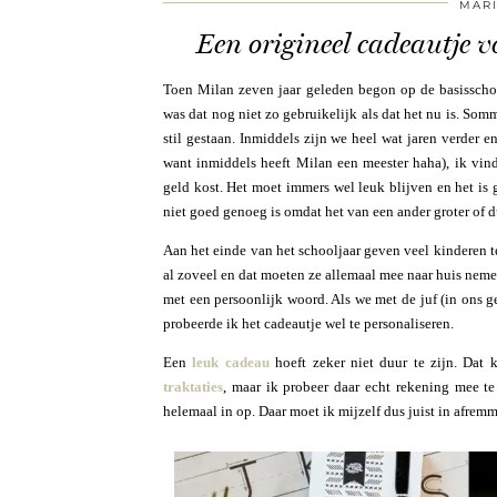
MAR
Een origineel cadeautje voo
Toen Milan zeven jaar geleden begon op de basisscho
was dat nog niet zo gebruikelijk als dat het nu is. So
stil gestaan. Inmiddels zijn we heel wat jaren verder 
want inmiddels heeft Milan een meester haha), ik vind
geld kost. Het moet immers wel leuk blijven en het is
niet goed genoeg is omdat het van een ander groter of duu
Aan het einde van het schooljaar geven veel kinderen t
al zoveel en dat moeten ze allemaal mee naar huis nemen
met een persoonlijk woord. Als we met de juf (in ons g
probeerde ik het cadeautje wel te personaliseren.
Een
leuk cadeau
hoeft zeker niet duur te zijn. Dat 
traktaties
, maar ik probeer daar echt rekening mee t
helemaal in op. Daar moet ik mijzelf dus juist in afrem