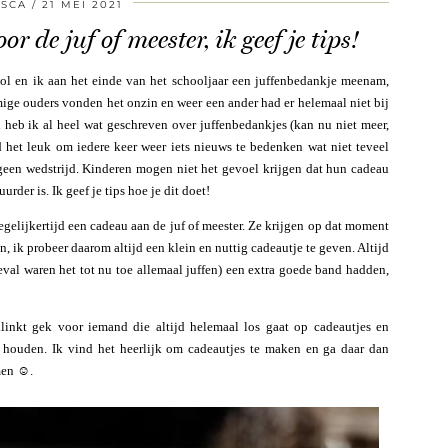
ISCA
21 MEI 2021
r de juf of meester, ik geef je tips!
ol en ik aan het einde van het schooljaar een juffenbedankje meenam,
mmige ouders vonden het onzin en weer een ander had er helemaal niet bij
en heb ik al heel wat geschreven over juffenbedankjes (kan nu niet meer,
 het leuk om iedere keer weer iets nieuws te bedenken wat niet teveel
 geen wedstrijd. Kinderen mogen niet het gevoel krijgen dat hun cadeau
rder is. Ik geef je tips hoe je dit doet!
egelijkertijd een cadeau aan de juf of meester. Ze krijgen op dat moment
, ik probeer daarom altijd een klein en nuttig cadeautje te geven. Altijd
eval waren het tot nu toe allemaal juffen) een extra goede band hadden,
klinkt gek voor iemand die altijd helemaal los gaat op cadeautjes en
e houden. Ik vind het heerlijk om cadeautjes te maken en ga daar dan
men ☺️.