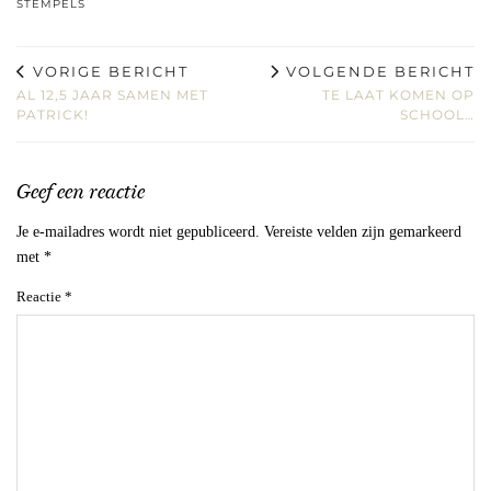
STEMPELS
VORIGE BERICHT
VOLGENDE BERICHT
AL 12,5 JAAR SAMEN MET
TE LAAT KOMEN OP
PATRICK!
SCHOOL…
Geef een reactie
Je e-mailadres wordt niet gepubliceerd.
Vereiste velden zijn gemarkeerd
met
*
Reactie
*