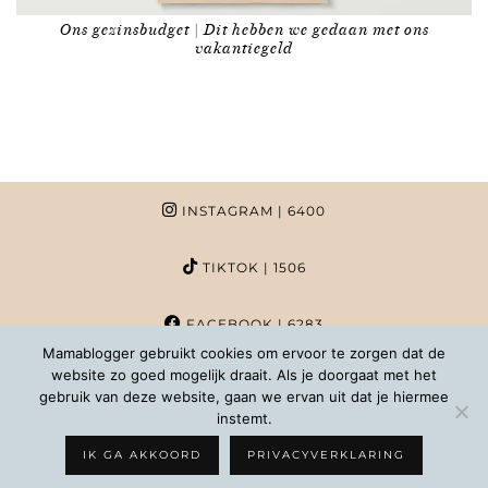
Ons gezinsbudget | Dit hebben we gedaan met ons
vakantiegeld
INSTAGRAM
| 6400
TIKTOK
| 1506
FACEBOOK
| 6283
Mamablogger gebruikt cookies om ervoor te zorgen dat de
website zo goed mogelijk draait. Als je doorgaat met het
PINTEREST
| 1020
gebruik van deze website, gaan we ervan uit dat je hiermee
instemt.
COPYRIGHT MAMABLOGGER | 2026 |
INFO@MAMABLOGGER.NL
IK GA AKKOORD
PRIVACYVERKLARING
WORDPRESS THEMES BY
pipdig