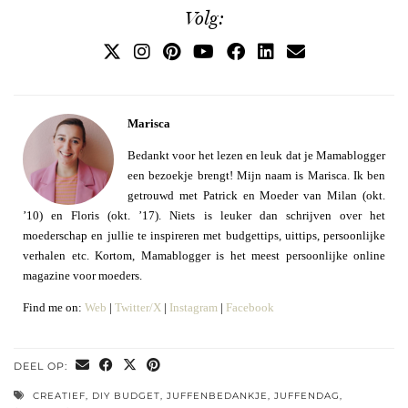
Volg:
Marisca
Bedankt voor het lezen en leuk dat je Mamablogger
een bezoekje brengt! Mijn naam is Marisca. Ik ben
getrouwd met Patrick en Moeder van Milan (okt.
’10) en Floris (okt. ’17). Niets is leuker dan schrijven over het
moederschap en jullie te inspireren met budgettips, uittips, persoonlijke
verhalen etc. Kortom, Mamablogger is het meest persoonlijke online
magazine voor moeders.
Find me on:
Web
|
Twitter/X
|
Instagram
|
Facebook
DEEL OP:
CREATIEF
,
DIY BUDGET
,
JUFFENBEDANKJE
,
JUFFENDAG
,