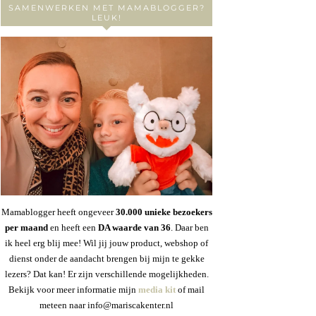
SAMENWERKEN MET MAMABLOGGER?
LEUK!
Mamablogger heeft ongeveer
30
.000 unieke bezoekers
per maand
en heeft een
DA waarde van 36
. Daar ben
ik heel erg blij mee! Wil jij jouw product, webshop of
dienst onder de aandacht brengen bij mijn te gekke
lezers? Dat kan! Er zijn verschillende mogelijkheden.
Bekijk voor meer informatie mijn
media kit
of mail
meteen naar info@mariscakenter.nl