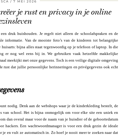
ISCA
7 MEI 2026
eëer je rust en privacy in je online
ezinsleven
en druk huishouden. Je regelt niet alleen de schoolafspraken en de
le informatie. Van de mooiste foto’s van de kinderen tot belangrijke
sarts: bijna alles staat tegenwoordig op je telefoon of laptop. In die
ing er nog wel eens bij in. We gebruiken vaak hetzelfde makkelijke
llemaal meekijkt met onze gegevens. Toch is een veilige digitale omgeving
 de rust dat jullie persoonlijke herinneringen en privégegevens ook echt
egevens
unt nodig. Denk aan de webshops waar je de kinderkleding bestelt, de
s van school. Het is bijna onmogelijk om voor elke site een uniek en
t om dan overal maar voor de naam van je huisdier of de geboortedatum
voor hackers. Een wachtwoordmanager is voor een druk gezin de ideale
 je en vult ze automatisch in. Zo hoef je nooit meer te zoeken naar dat