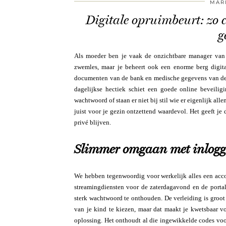
MAR
Digitale opruimbeurt: zo cr
g
Als moeder ben je vaak de onzichtbare manager van e
zwemles, maar je beheert ook een enorme berg digita
documenten van de bank en medische gegevens van de hui
dagelijkse hectiek schiet een goede online beveilig
wachtwoord of staan er niet bij stil wie er eigenlijk a
juist voor je gezin ontzettend waardevol. Het geeft je
privé blijven.
Slimmer omgaan met inlogg
We hebben tegenwoordig voor werkelijk alles een acco
streamingdiensten voor de zaterdagavond en de portal
sterk wachtwoord te onthouden. De verleiding is groo
van je kind te kiezen, maar dat maakt je kwetsbaar 
oplossing. Het onthoudt al die ingewikkelde codes voor