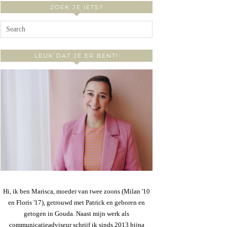
ZOEK JE IETS?
LEUK DAT JE ER BENT!
Hi, ik ben Marisca, moeder van twee zoons (Milan '10
en Floris '17), getrouwd met Patrick en geboren en
getogen in Gouda. Naast mijn werk als
communicatieadviseur schrijf ik sinds 2013 bijna