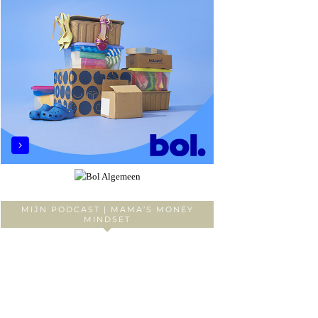
MIJN PODCAST | MAMA’S MONEY
MINDSET