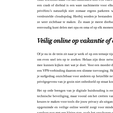
een crash of diefstal is een ware nachtmerrie voor el
privéfoto’s natuurlijk niet zomaar ergens parkeren
versleutelde cloudopslag. Hierbij worden je bestanden 
ze weer zichtbaar te maken. Zo staan je meest dierbare
eenvoudig kunt delen met opa en oma of op elk moment 
Veilig online op vakantie o
Of je nu in de trein zit naar je werk of op een terrasje
om even snel iets op te zoeken. Helaas zijn deze net
mee kunnen kijken met wat je doet. Voor een moeder d
een VPN-verbinding daarom een slimme toevoeging. Het c
je surfgedrag onzichtbaar voor anderen op hetzelfde ne
privégegevens van je gezin niet onbedoeld op straat ko
Het op orde brengen van je digitale huishouding is een
technische beveiliging, maar vooral om het creëren va
keuzes te maken voor tools die jouw privacy als uitgan
opgeruimde en veilige online wereld zorgt voor minde
vandaag nog met een kleine stap, zoals het opschonen v