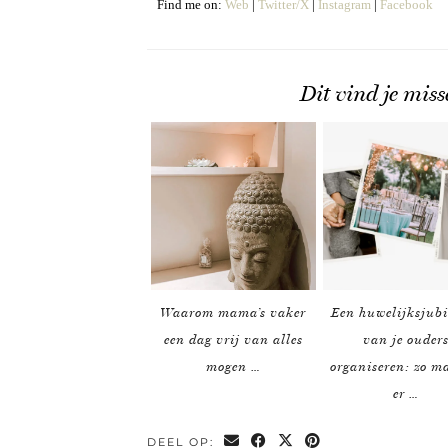
Find me on:
Web
|
Twitter/X
|
Instagram
|
Facebook
Dit vind je miss
Waarom mama’s vaker
Een huwelijksjub
een dag vrij van alles
van je ouder
mogen …
organiseren: zo m
er …
DEEL OP: