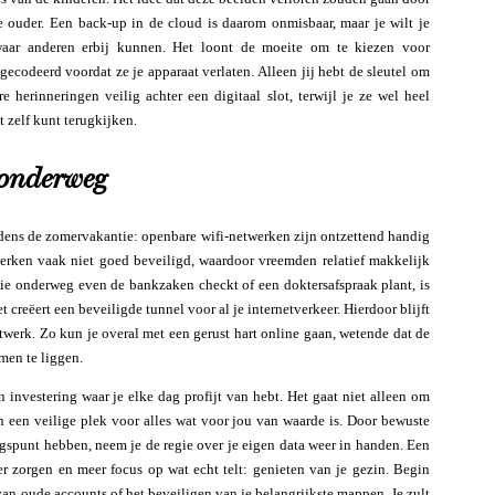
ke ouder. Een back-up in de cloud is daarom onmisbaar, maar je wilt je
 waar anderen erbij kunnen. Het loont de moeite om te kiezen voor
gecodeerd voordat ze je apparaat verlaten. Alleen jij hebt de sleutel om
 herinneringen veilig achter een digitaal slot, terwijl je ze wel heel
zelf kunt terugkijken.
f onderweg
 tijdens de zomervakantie: openbare wifi-netwerken zijn ontzettend handig
werken vaak niet goed beveiligd, waardoor vreemden relatief makkelijk
ie onderweg even de bankzaken checkt of een doktersafspraak plant, is
reëert een beveiligde tunnel voor al je internetverkeer. Hierdoor blijft
twerk. Zo kun je overal met een gerust hart online gaan, wetende dat de
men te liggen.
 investering waar je elke dag profijt van hebt. Het gaat niet alleen om
n een veilige plek voor alles wat voor jou van waarde is. Door bewuste
gspunt hebben, neem je de regie over je eigen data weer in handen. Een
r zorgen en meer focus op wat echt telt: genieten van je gezin. Begin
an oude accounts of het beveiligen van je belangrijkste mappen. Je zult