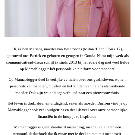
Hi, ik ben Marisca, moeder van twee zoons (Milan '10 en Floris '17),
getrouwd met Patrick en geboren en getogen in Gouda. Naast mijn werk als
communicatieadviseur schrijf ik sinds 2013 bijna iedere dag met veel liefde
op Mamablogger: hét persoonlijke platform voor moeders!
Op Mamablogger deel ik eerlijke verhalen over ons gezinsleven, wonen,
persoonlijke financiën, mindset en het vinden van balans als werkende
moeder. Ook zijn we onlangs verhuisd naar een nieuwbouwhuis.
Het leven is druk, duur en uitdagend, zeker als moeder. Daarom vind je op
Mamablogger ook veel budgettips en deel ik veel over onze persoonlijke
financiën in de hoop je te inspireren.
Mamablogger is geen standaard mamablog, maar al vele jaren een
persoonlijk dagboek dat ik graag met je deel en met mij meegroeit.