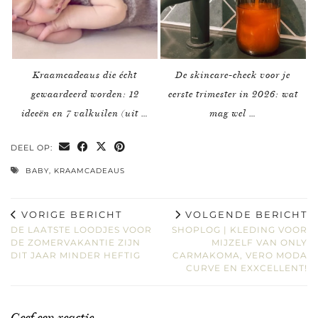
Kraamcadeaus die écht
De skincare-check voor je
gewaardeerd worden: 12
eerste trimester in 2026: wat
ideeën en 7 valkuilen (uit …
mag wel …
DEEL OP:
BABY
,
KRAAMCADEAUS
VORIGE BERICHT
VOLGENDE BERICHT
DE LAATSTE LOODJES VOOR
SHOPLOG | KLEDING VOOR
DE ZOMERVAKANTIE ZIJN
MIJZELF VAN ONLY
DIT JAAR MINDER HEFTIG
CARMAKOMA, VERO MODA
CURVE EN EXXCELLENT!
Geef een reactie