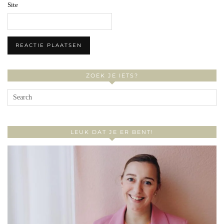
Site
ZOEK JE IETS?
LEUK DAT JE ER BENT!