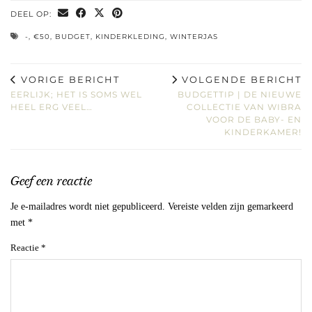
DEEL OP:
-
,
€50
,
BUDGET
,
KINDERKLEDING
,
WINTERJAS
VORIGE BERICHT
VOLGENDE BERICHT
EERLIJK; HET IS SOMS WEL
BUDGETTIP | DE NIEUWE
HEEL ERG VEEL…
COLLECTIE VAN WIBRA
VOOR DE BABY- EN
KINDERKAMER!
Geef een reactie
Je e-mailadres wordt niet gepubliceerd.
Vereiste velden zijn gemarkeerd
met
*
Reactie
*