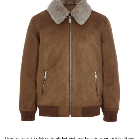
Deze jas is denk ik lekkerder als het niet heel koud is, maar toch is dit een