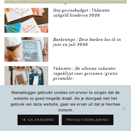
DE BEST GELEZEN ARTIKELEN VAN AFGELOPEN MAAND
Ons gezinsbudget | Vakantie
zakgeld kinderen 2026
Boekentips | Deze boeken las ik in
juni en juli 2026
Vakantie | De ultieme vakantie
inpaklijst voor gezinnen (gratis
printable)
Mamablogger gebruikt cookies om ervoor te zorgen dat de
website zo goed mogelijk draait. Als je doorgaat met het
gebruik van deze website, gaan we ervan uit dat je hiermee
instemt.
DE BUDGET MOEDERS, DE LEUKSTE BUDGETTIPS!
IK GA AKKOORD
PRIVACYVERKLARING