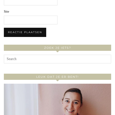
Site
ZOEK JE IETS?
LEUK DAT JE ER BENT!