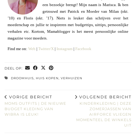
een bezoekje brengt! Mijn naam is Marisca. Ik ben
getrouwd met Patrick en Moeder van Milan (okt.
’10) en Floris (okt. ’17). Niets is leuker dan schrijven over het
moederschap en jullie te inspireren met budgettips, uittips, persoonlijke
verhalen etc. Kortom, Mamablogger is het meest persoonlijke online
magazine voor moeders.
Find me on:
Web
|
Twitter/X
|
Instagram
|
Facebook
DEEL OP:
DROOMHUIS
,
HUIS KOPEN
,
VERHUIZEN
VORIGE BERICHT
VOLGENDE BERICHT
MOMS OUTFITS | DE NIEUWE
KINDERKLEDING | DEZE
BUDGET KLEDING VAN
ZOMERJASSEN VAN
WIBRA IS LEUK!
AIRFORCE VLIEGEN
MOMENTEEL DE WINKELS
UIT