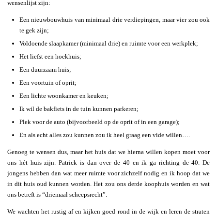
wensenlijst zijn:
Een nieuwbouwhuis van minimaal drie verdiepingen, maar vier zou ook
te gek zijn;
Voldoende slaapkamer (minimaal drie) en ruimte voor een werkplek;
Het liefst een hoekhuis;
Een duurzaam huis;
Een voortuin of oprit;
Een lichte woonkamer en keuken;
Ik wil de bakfiets in de tuin kunnen parkeren;
Plek voor de auto (bijvoorbeeld op de oprit of in een garage);
En als echt alles zou kunnen zou ik heel graag een vide willen….
Genoeg te wensen dus, maar het huis dat we hierna willen kopen moet voor
ons hét huis zijn. Patrick is dan over de 40 en ik ga richting de 40. De
jongens hebben dan wat meer ruimte voor zichzelf nodig en ik hoop dat we
in dit huis oud kunnen worden. Het zou ons derde koophuis worden en wat
ons betreft is “driemaal scheepsrecht”.
We wachten het rustig af en kijken goed rond in de wijk en leren de straten