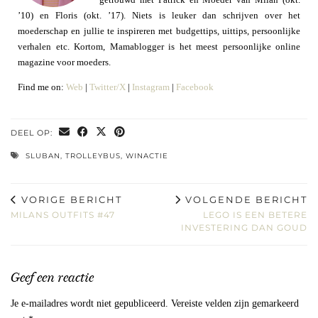
’10) en Floris (okt. ’17). Niets is leuker dan schrijven over het
moederschap en jullie te inspireren met budgettips, uittips, persoonlijke
verhalen etc. Kortom, Mamablogger is het meest persoonlijke online
magazine voor moeders.
Find me on:
Web
|
Twitter/X
|
Instagram
|
Facebook
DEEL OP:
SLUBAN
,
TROLLEYBUS
,
WINACTIE
VORIGE BERICHT
VOLGENDE BERICHT
MILANS OUTFITS #47
LEGO IS EEN BETERE
INVESTERING DAN GOUD
Geef een reactie
Je e-mailadres wordt niet gepubliceerd.
Vereiste velden zijn gemarkeerd