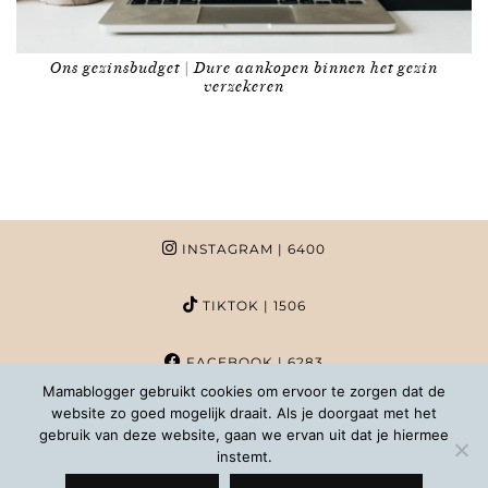
Ons gezinsbudget | Dure aankopen binnen het gezin
verzekeren
INSTAGRAM
| 6400
TIKTOK
| 1506
FACEBOOK
| 6283
Mamablogger gebruikt cookies om ervoor te zorgen dat de
website zo goed mogelijk draait. Als je doorgaat met het
PINTEREST
| 1020
gebruik van deze website, gaan we ervan uit dat je hiermee
instemt.
COPYRIGHT MAMABLOGGER | 2026 |
INFO@MAMABLOGGER.NL