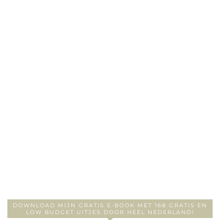
DOWNLOAD MIJN GRATIS E-BOOK MET 168 GRATIS EN
LOW BUDGET UITJES DOOR HEEL NEDERLAND!