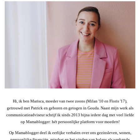
Hi, ik ben Marisca, moeder van twee zoons (Milan '10 en Floris '17),
getrouwd met Patrick en geboren en getogen in Gouda. Naast mijn werk als
communicatieadviseur schrijf ik sinds 2013 bijna iedere dag met veel liefde
op Mamablogger: hét persoonlijke platform voor moeders!
Op Mamablogger deel ik eerlijke verhalen over ons gezinsleven, wonen,
persoonlijke financiën, mindset en het vinden van balans als werkende