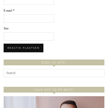
E-mail
*
Site
ZOEK JE IETS?
LEUK DAT JE ER BENT!