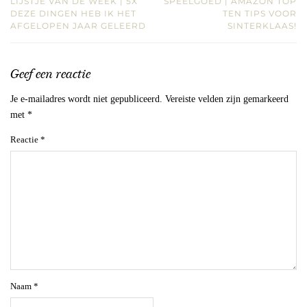
LIJSTJE VAN DE WEEK | 5X
SPEELGOED | AMAZON TOP
DEZE DINGEN HEB IK HET
TEN TIPS VOOR
AFGELOPEN JAAR GELEERD
SINTERKLAAS!
Geef een reactie
Je e-mailadres wordt niet gepubliceerd.
Vereiste velden zijn gemarkeerd
met
*
Reactie
*
Naam
*