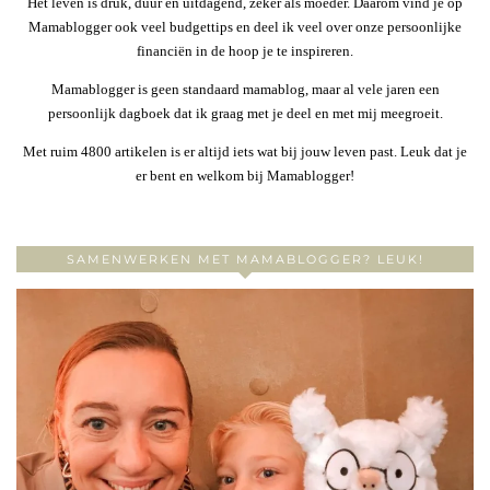
Het leven is druk, duur en uitdagend, zeker als moeder. Daarom vind je op
Mamablogger ook veel budgettips en deel ik veel over onze persoonlijke
financiën in de hoop je te inspireren.
Mamablogger is geen standaard mamablog, maar al vele jaren een
persoonlijk dagboek dat ik graag met je deel en met mij meegroeit.
Met ruim 4800 artikelen is er altijd iets wat bij jouw leven past. Leuk dat je
er bent en welkom bij Mamablogger!
SAMENWERKEN MET MAMABLOGGER? LEUK!