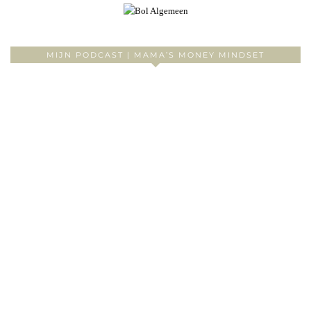
MIJN PODCAST | MAMA’S MONEY MINDSET