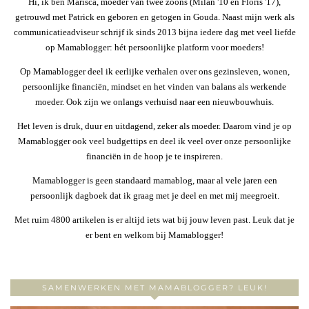
Hi, ik ben Marisca, moeder van twee zoons (Milan '10 en Floris '17),
getrouwd met Patrick en geboren en getogen in Gouda. Naast mijn werk als
communicatieadviseur schrijf ik sinds 2013 bijna iedere dag met veel liefde
op Mamablogger: hét persoonlijke platform voor moeders!
Op Mamablogger deel ik eerlijke verhalen over ons gezinsleven, wonen,
persoonlijke financiën, mindset en het vinden van balans als werkende
moeder. Ook zijn we onlangs verhuisd naar een nieuwbouwhuis.
Het leven is druk, duur en uitdagend, zeker als moeder. Daarom vind je op
Mamablogger ook veel budgettips en deel ik veel over onze persoonlijke
financiën in de hoop je te inspireren.
Mamablogger is geen standaard mamablog, maar al vele jaren een
persoonlijk dagboek dat ik graag met je deel en met mij meegroeit.
Met ruim 4800 artikelen is er altijd iets wat bij jouw leven past. Leuk dat je
er bent en welkom bij Mamablogger!
SAMENWERKEN MET MAMABLOGGER? LEUK!