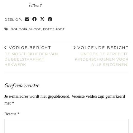
letten?
DEEL OP:
BOUDOIR SHOOT
,
FOTOSHOOT
VORIGE BERICHT
VOLGENDE BERICHT
DE MOGELIJKHEDEN VAN
ONTDEK DE PERFECTE
DUBBELSTAAFMAT
KINDERSCHOENEN VOOR
HEKWERK
ALLE SEIZOENEN!
Geef een reactie
Je e-mailadres wordt niet gepubliceerd.
Vereiste velden zijn gemarkeerd
met
*
Reactie
*