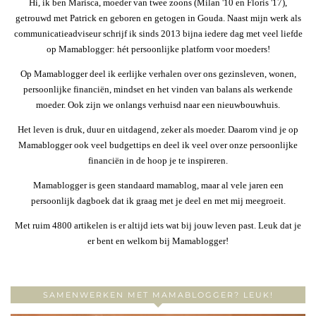
Hi, ik ben Marisca, moeder van twee zoons (Milan '10 en Floris '17),
getrouwd met Patrick en geboren en getogen in Gouda. Naast mijn werk als
communicatieadviseur schrijf ik sinds 2013 bijna iedere dag met veel liefde
op Mamablogger: hét persoonlijke platform voor moeders!
Op Mamablogger deel ik eerlijke verhalen over ons gezinsleven, wonen,
persoonlijke financiën, mindset en het vinden van balans als werkende
moeder. Ook zijn we onlangs verhuisd naar een nieuwbouwhuis.
Het leven is druk, duur en uitdagend, zeker als moeder. Daarom vind je op
Mamablogger ook veel budgettips en deel ik veel over onze persoonlijke
financiën in de hoop je te inspireren.
Mamablogger is geen standaard mamablog, maar al vele jaren een
persoonlijk dagboek dat ik graag met je deel en met mij meegroeit.
Met ruim 4800 artikelen is er altijd iets wat bij jouw leven past. Leuk dat je
er bent en welkom bij Mamablogger!
SAMENWERKEN MET MAMABLOGGER? LEUK!