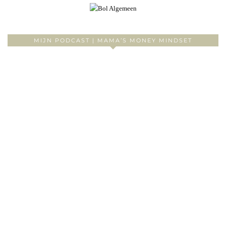
MIJN PODCAST | MAMA’S MONEY MINDSET