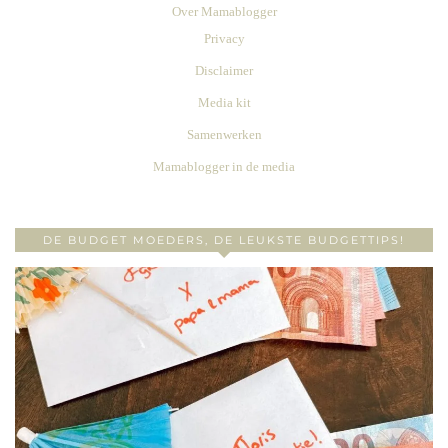
Over Mamablogger
Privacy
Disclaimer
Media kit
Samenwerken
Mamablogger in de media
DE BUDGET MOEDERS, DE LEUKSTE BUDGETTIPS!