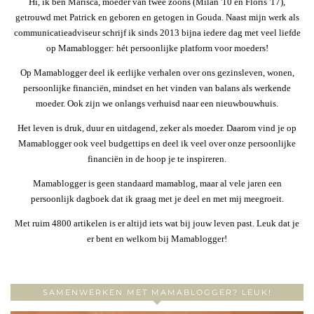
Hi, ik ben Marisca, moeder van twee zoons (Milan '10 en Floris '17),
getrouwd met Patrick en geboren en getogen in Gouda. Naast mijn werk als
communicatieadviseur schrijf ik sinds 2013 bijna iedere dag met veel liefde
op Mamablogger: hét persoonlijke platform voor moeders!
Op Mamablogger deel ik eerlijke verhalen over ons gezinsleven, wonen,
persoonlijke financiën, mindset en het vinden van balans als werkende
moeder. Ook zijn we onlangs verhuisd naar een nieuwbouwhuis.
Het leven is druk, duur en uitdagend, zeker als moeder. Daarom vind je op
Mamablogger ook veel budgettips en deel ik veel over onze persoonlijke
financiën in de hoop je te inspireren.
Mamablogger is geen standaard mamablog, maar al vele jaren een
persoonlijk dagboek dat ik graag met je deel en met mij meegroeit.
Met ruim 4800 artikelen is er altijd iets wat bij jouw leven past. Leuk dat je
er bent en welkom bij Mamablogger!
SAMENWERKEN MET MAMABLOGGER? LEUK!