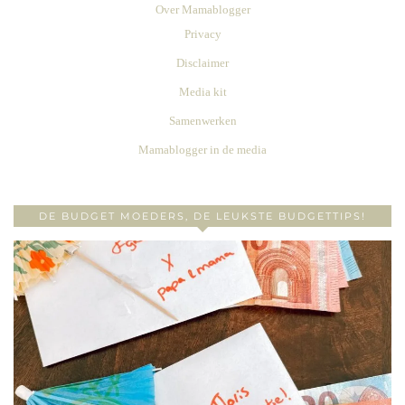
Over Mamablogger
Privacy
Disclaimer
Media kit
Samenwerken
Mamablogger in de media
DE BUDGET MOEDERS, DE LEUKSTE BUDGETTIPS!