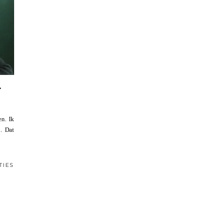
r
n. Ik
. Dat
TIES