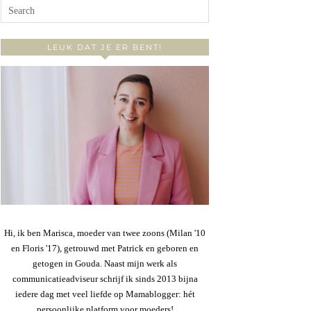
LEUK DAT JE ER BENT!
Hi, ik ben Marisca, moeder van twee zoons (Milan '10
en Floris '17), getrouwd met Patrick en geboren en
getogen in Gouda. Naast mijn werk als
communicatieadviseur schrijf ik sinds 2013 bijna
iedere dag met veel liefde op Mamablogger: hét
persoonlijke platform voor moeders!