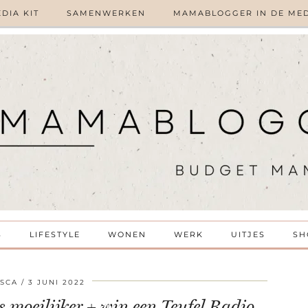
DIA KIT
SAMENWERKEN
MAMABLOGGER IN DE ME
S
LIFESTYLE
WONEN
WERK
UITJES
SH
SCA
3 JUNI 2022
s moeilijker + win een Teufel Radio