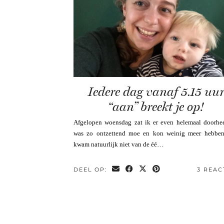
Iedere dag vanaf 5.15 uu
“aan” breekt je op!
Afgelopen woensdag zat ik er even helemaal doorhee
was zo ontzettend moe en kon weinig meer hebben
kwam natuurlijk niet van de éé…
DEEL OP:
3 REAC