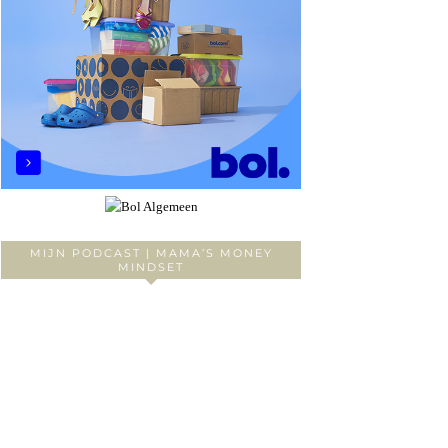
MIJN PODCAST | MAMA’S MONEY
MINDSET