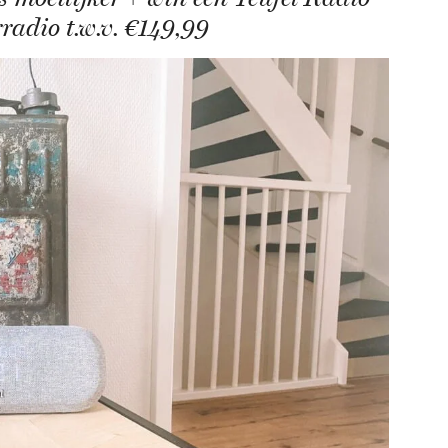
adio t.w.v. €149,99