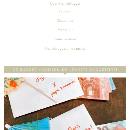
Over Mamablogger
Privacy
Disclaimer
Media kit
Samenwerken
Mamablogger in de media
DE BUDGET MOEDERS, DE LEUKSTE BUDGETTIPS!