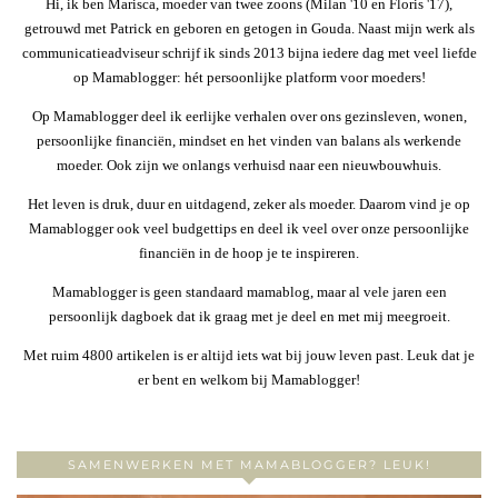
Hi, ik ben Marisca, moeder van twee zoons (Milan '10 en Floris '17),
getrouwd met Patrick en geboren en getogen in Gouda. Naast mijn werk als
communicatieadviseur schrijf ik sinds 2013 bijna iedere dag met veel liefde
op Mamablogger: hét persoonlijke platform voor moeders!
Op Mamablogger deel ik eerlijke verhalen over ons gezinsleven, wonen,
persoonlijke financiën, mindset en het vinden van balans als werkende
moeder. Ook zijn we onlangs verhuisd naar een nieuwbouwhuis.
Het leven is druk, duur en uitdagend, zeker als moeder. Daarom vind je op
Mamablogger ook veel budgettips en deel ik veel over onze persoonlijke
financiën in de hoop je te inspireren.
Mamablogger is geen standaard mamablog, maar al vele jaren een
persoonlijk dagboek dat ik graag met je deel en met mij meegroeit.
Met ruim 4800 artikelen is er altijd iets wat bij jouw leven past. Leuk dat je
er bent en welkom bij Mamablogger!
SAMENWERKEN MET MAMABLOGGER? LEUK!