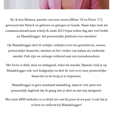
Hi, ik ben Marisca, moeder van twee zoons (Milan '10 en Floris '17),
getrouwd met Patrick en geboren en getogen in Gouda. Naast mijn werk als
communicatieadviseur schrijf ik sinds 2013 bijna iedere dag met veel liefde
op Mamablogger: hét persoonlijke platform voor moeders!
Op Mamablogger deel ik eerlijke verhalen over ons gezinsleven, wonen,
persoonlijke financiën, mindset en het vinden van balans als werkende
moeder. Ook zijn we onlangs verhuisd naar een nieuwbouwhuis.
Het leven is druk, duur en uitdagend, zeker als moeder. Daarom vind je op
Mamablogger ook veel budgettips en deel ik veel over onze persoonlijke
financiën in de hoop je te inspireren.
Mamablogger is geen standaard mamablog, maar al vele jaren een
persoonlijk dagboek dat ik graag met je deel en met mij meegroeit.
Met ruim 4800 artikelen is er altijd iets wat bij jouw leven past. Leuk dat je
er bent en welkom bij Mamablogger!