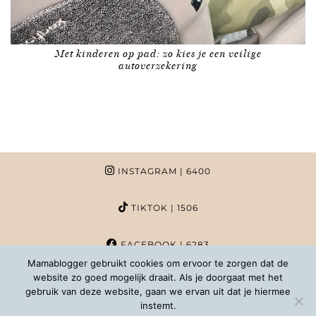
Met kinderen op pad: zo kies je een veilige
autoverzekering
INSTAGRAM
| 6400
TIKTOK
| 1506
FACEBOOK
| 6283
Mamablogger gebruikt cookies om ervoor te zorgen dat de
website zo goed mogelijk draait. Als je doorgaat met het
PINTEREST
| 1020
gebruik van deze website, gaan we ervan uit dat je hiermee
instemt.
COPYRIGHT MAMABLOGGER | 2026 |