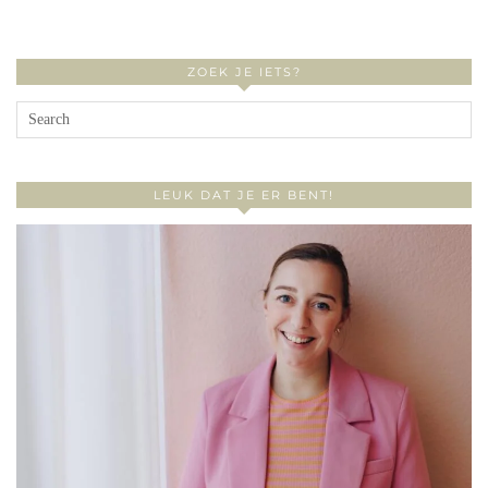
ZOEK JE IETS?
LEUK DAT JE ER BENT!