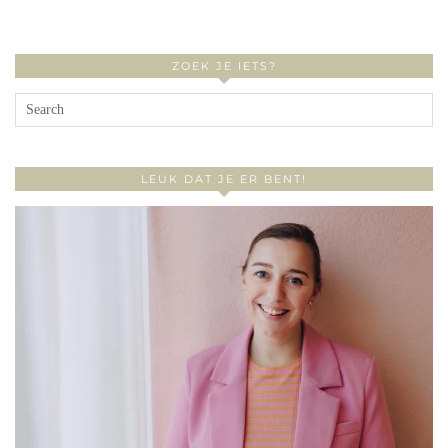
ZOEK JE IETS?
LEUK DAT JE ER BENT!