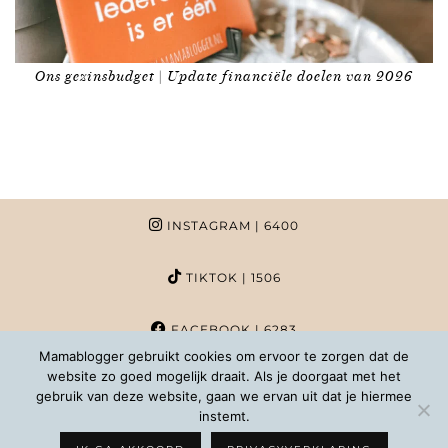
Ons gezinsbudget | Update financiële doelen van 2026
INSTAGRAM
| 6400
TIKTOK
| 1506
FACEBOOK
| 6283
Mamablogger gebruikt cookies om ervoor te zorgen dat de
website zo goed mogelijk draait. Als je doorgaat met het
PINTEREST
| 1020
gebruik van deze website, gaan we ervan uit dat je hiermee
instemt.
COPYRIGHT MAMABLOGGER | 2026 |
INFO@MAMABLOGGER.NL