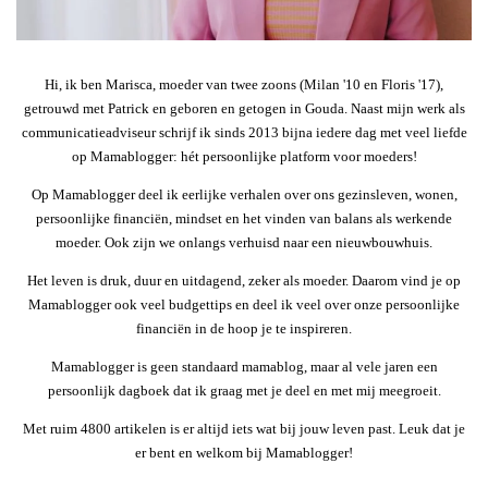
Hi, ik ben Marisca, moeder van twee zoons (Milan '10 en Floris '17),
getrouwd met Patrick en geboren en getogen in Gouda. Naast mijn werk als
communicatieadviseur schrijf ik sinds 2013 bijna iedere dag met veel liefde
op Mamablogger: hét persoonlijke platform voor moeders!
Op Mamablogger deel ik eerlijke verhalen over ons gezinsleven, wonen,
persoonlijke financiën, mindset en het vinden van balans als werkende
moeder. Ook zijn we onlangs verhuisd naar een nieuwbouwhuis.
Het leven is druk, duur en uitdagend, zeker als moeder. Daarom vind je op
Mamablogger ook veel budgettips en deel ik veel over onze persoonlijke
financiën in de hoop je te inspireren.
Mamablogger is geen standaard mamablog, maar al vele jaren een
persoonlijk dagboek dat ik graag met je deel en met mij meegroeit.
Met ruim 4800 artikelen is er altijd iets wat bij jouw leven past. Leuk dat je
er bent en welkom bij Mamablogger!