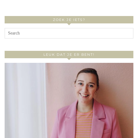
ZOEK JE IETS?
LEUK DAT JE ER BENT!