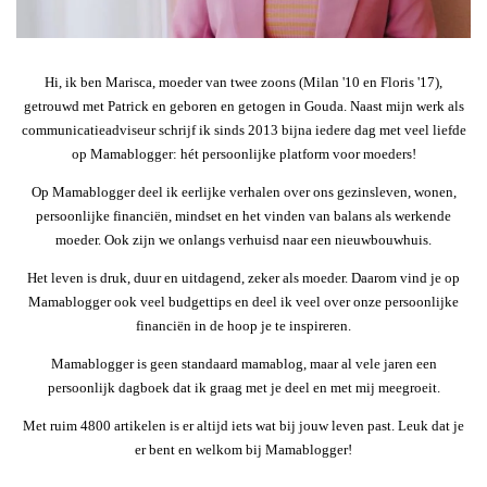
Hi, ik ben Marisca, moeder van twee zoons (Milan '10 en Floris '17),
getrouwd met Patrick en geboren en getogen in Gouda. Naast mijn werk als
communicatieadviseur schrijf ik sinds 2013 bijna iedere dag met veel liefde
op Mamablogger: hét persoonlijke platform voor moeders!
Op Mamablogger deel ik eerlijke verhalen over ons gezinsleven, wonen,
persoonlijke financiën, mindset en het vinden van balans als werkende
moeder. Ook zijn we onlangs verhuisd naar een nieuwbouwhuis.
Het leven is druk, duur en uitdagend, zeker als moeder. Daarom vind je op
Mamablogger ook veel budgettips en deel ik veel over onze persoonlijke
financiën in de hoop je te inspireren.
Mamablogger is geen standaard mamablog, maar al vele jaren een
persoonlijk dagboek dat ik graag met je deel en met mij meegroeit.
Met ruim 4800 artikelen is er altijd iets wat bij jouw leven past. Leuk dat je
er bent en welkom bij Mamablogger!