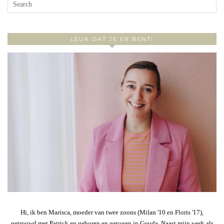
LEUK DAT JE ER BENT!
Hi, ik ben Marisca, moeder van twee zoons (Milan '10 en Floris '17),
getrouwd met Patrick en geboren en getogen in Gouda. Naast mijn werk als