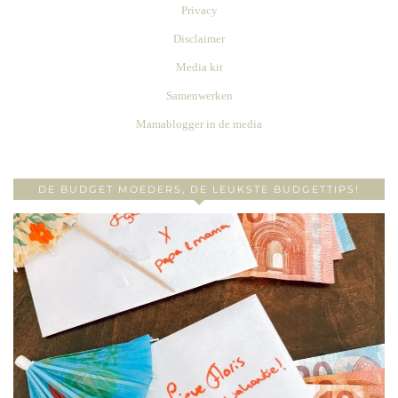
Privacy
Disclaimer
Media kit
Samenwerken
Mamablogger in de media
DE BUDGET MOEDERS, DE LEUKSTE BUDGETTIPS!