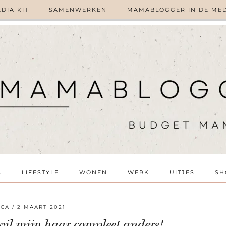
DIA KIT
SAMENWERKEN
MAMABLOGGER IN DE ME
S
LIFESTYLE
WONEN
WERK
UITJES
SH
SCA
2 MAART 2021
wil mijn haar compleet anders!