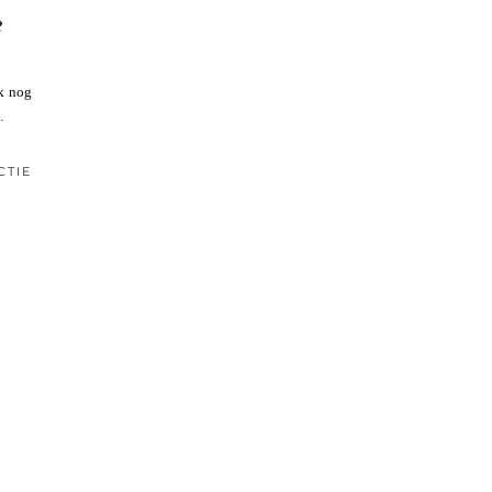
e
ik nog
…
CTIE