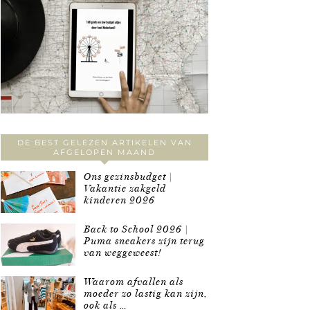
DE BEST GELEZEN ARTIKELEN VAN
AFGELOPEN MAAND
Ons gezinsbudget |
Vakantie zakgeld
kinderen 2026
Back to School 2026 |
Puma sneakers zijn terug
van weggeweest!
Waarom afvallen als
moeder zo lastig kan zijn,
ook als …