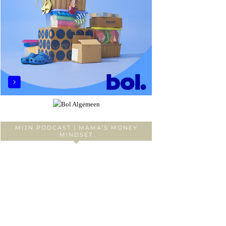
MIJN PODCAST | MAMA’S MONEY
MINDSET