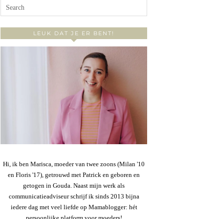
LEUK DAT JE ER BENT!
Hi, ik ben Marisca, moeder van twee zoons (Milan '10
en Floris '17), getrouwd met Patrick en geboren en
getogen in Gouda. Naast mijn werk als
communicatieadviseur schrijf ik sinds 2013 bijna
iedere dag met veel liefde op Mamablogger: hét
persoonlijke platform voor moeders!