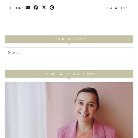
DEEL OP:
2 REACTIES
ZOEK JE IETS?
LEUK DAT JE ER BENT!