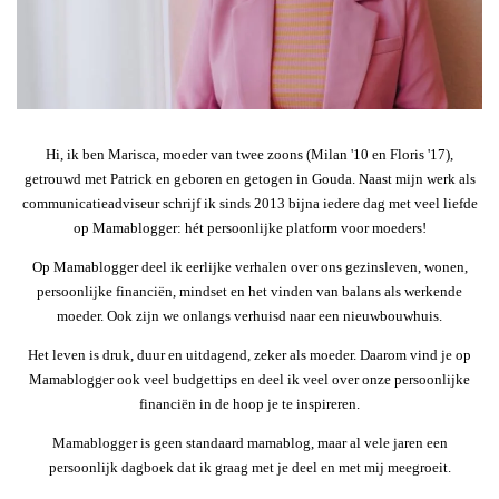
Hi, ik ben Marisca, moeder van twee zoons (Milan '10 en Floris '17),
getrouwd met Patrick en geboren en getogen in Gouda. Naast mijn werk als
communicatieadviseur schrijf ik sinds 2013 bijna iedere dag met veel liefde
op Mamablogger: hét persoonlijke platform voor moeders!
Op Mamablogger deel ik eerlijke verhalen over ons gezinsleven, wonen,
persoonlijke financiën, mindset en het vinden van balans als werkende
moeder. Ook zijn we onlangs verhuisd naar een nieuwbouwhuis.
Het leven is druk, duur en uitdagend, zeker als moeder. Daarom vind je op
Mamablogger ook veel budgettips en deel ik veel over onze persoonlijke
financiën in de hoop je te inspireren.
Mamablogger is geen standaard mamablog, maar al vele jaren een
persoonlijk dagboek dat ik graag met je deel en met mij meegroeit.