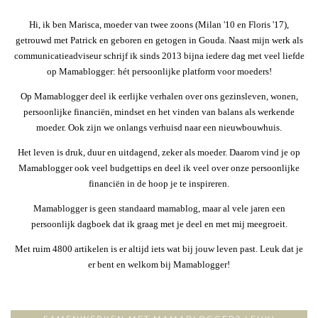
Hi, ik ben Marisca, moeder van twee zoons (Milan '10 en Floris '17),
getrouwd met Patrick en geboren en getogen in Gouda. Naast mijn werk als
communicatieadviseur schrijf ik sinds 2013 bijna iedere dag met veel liefde
op Mamablogger: hét persoonlijke platform voor moeders!
Op Mamablogger deel ik eerlijke verhalen over ons gezinsleven, wonen,
persoonlijke financiën, mindset en het vinden van balans als werkende
moeder. Ook zijn we onlangs verhuisd naar een nieuwbouwhuis.
Het leven is druk, duur en uitdagend, zeker als moeder. Daarom vind je op
Mamablogger ook veel budgettips en deel ik veel over onze persoonlijke
financiën in de hoop je te inspireren.
Mamablogger is geen standaard mamablog, maar al vele jaren een
persoonlijk dagboek dat ik graag met je deel en met mij meegroeit.
Met ruim 4800 artikelen is er altijd iets wat bij jouw leven past. Leuk dat je
er bent en welkom bij Mamablogger!