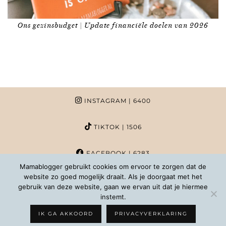
Ons gezinsbudget | Update financiële doelen van 2026
INSTAGRAM
| 6400
TIKTOK
| 1506
FACEBOOK
| 6283
Mamablogger gebruikt cookies om ervoor te zorgen dat de
website zo goed mogelijk draait. Als je doorgaat met het
PINTEREST
| 1020
gebruik van deze website, gaan we ervan uit dat je hiermee
instemt.
COPYRIGHT MAMABLOGGER | 2026 |
INFO@MAMABLOGGER.NL
IK GA AKKOORD
PRIVACYVERKLARING
WORDPRESS THEMES BY
pipdig