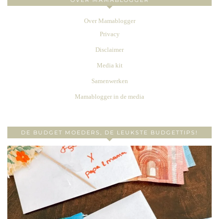
Over Mamablogger
Privacy
Disclaimer
Media kit
Samenwerken
Mamablogger in de media
DE BUDGET MOEDERS, DE LEUKSTE BUDGETTIPS!