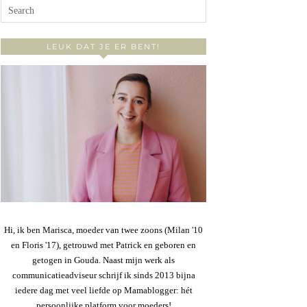
LEUK DAT JE ER BENT!
Hi, ik ben Marisca, moeder van twee zoons (Milan '10
en Floris '17), getrouwd met Patrick en geboren en
getogen in Gouda. Naast mijn werk als
communicatieadviseur schrijf ik sinds 2013 bijna
iedere dag met veel liefde op Mamablogger: hét
persoonlijke platform voor moeders!