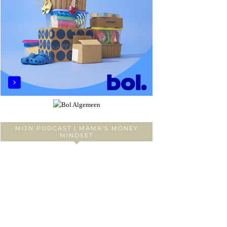
MIJN PODCAST | MAMA’S MONEY
MINDSET