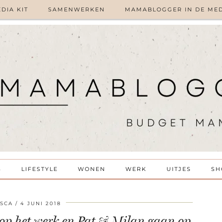
DIA KIT
SAMENWERKEN
MAMABLOGGER IN DE ME
S
LIFESTYLE
WONEN
WERK
UITJES
SH
SCA
4 JUNI 2018
g op het werk en Pat & Milan gaan op