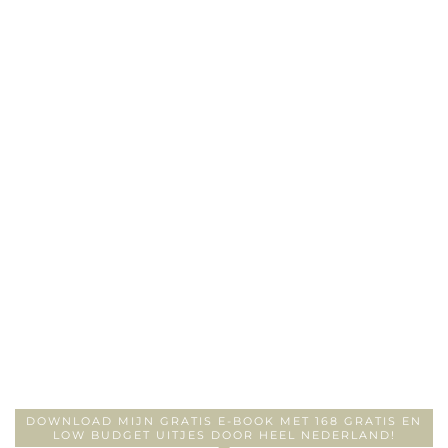
DOWNLOAD MIJN GRATIS E-BOOK MET 168 GRATIS EN
LOW BUDGET UITJES DOOR HEEL NEDERLAND!