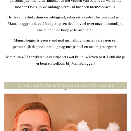
persoonlijke financiën, mindset en het vinden van balans als werkende
moeder. Ook zijn we onlangs verhuisd naar een nieuwbouwhuis.
Het leven is druk, duur en uitdagend, zeker als moeder. Daarom vind je op
Mamablogger ook veel budgettips en deel ik veel over onze persoonlijke
financiën in de hoop je te inspireren.
Mamablogger is geen standaard mamablog, maar al vele jaren een
persoonlijk dagboek dat ik graag met je deel en met mij meegroeit.
Met ruim 4800 artikelen is er altijd iets wat bij jouw leven past. Leuk dat je
er bent en welkom bij Mamablogger!
SAMENWERKEN MET MAMABLOGGER? LEUK!