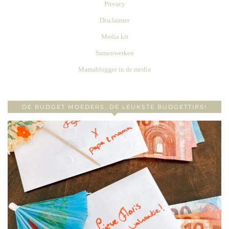
Privacy
Disclaimer
Media kit
Samenwerken
Mamablogger in de media
DE BUDGET MOEDERS, DE LEUKSTE BUDGETTIPS!