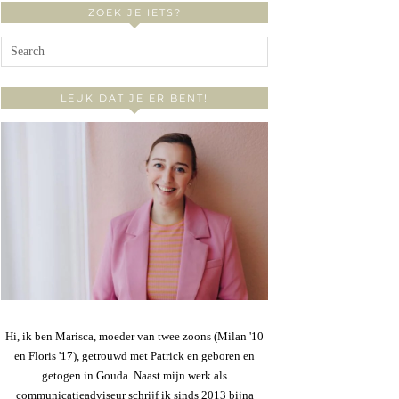
ZOEK JE IETS?
LEUK DAT JE ER BENT!
Hi, ik ben Marisca, moeder van twee zoons (Milan '10
en Floris '17), getrouwd met Patrick en geboren en
getogen in Gouda. Naast mijn werk als
communicatieadviseur schrijf ik sinds 2013 bijna