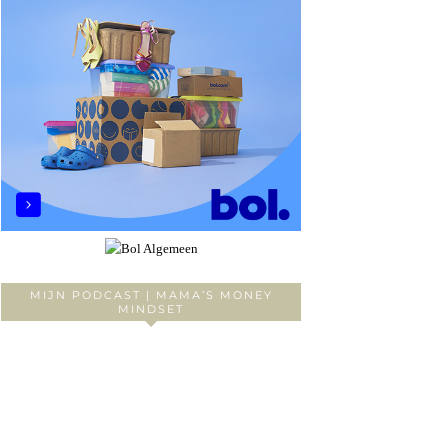
MIJN PODCAST | MAMA’S MONEY
MINDSET