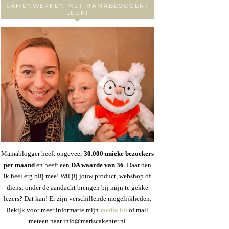
SAMENWERKEN MET MAMABLOGGER?
LEUK!
Mamablogger heeft ongeveer
30
.000 unieke bezoekers
per maand
en heeft een
DA waarde van 36
. Daar ben
ik heel erg blij mee! Wil jij jouw product, webshop of
dienst onder de aandacht brengen bij mijn te gekke
lezers? Dat kan! Er zijn verschillende mogelijkheden.
Bekijk voor meer informatie mijn
media kit
of mail
meteen naar info@mariscakenter.nl