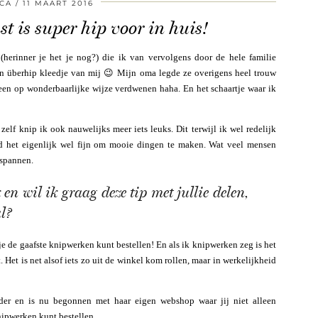
CA
11 MAART 2016
 is super hip voor in huis!
(herinner je het je nog?) die ik van vervolgens door de hele familie
n überhip kleedje van mij 😉 Mijn oma legde ze overigens heel trouw
lleen op wonderbaarlijke wijze verdwenen haha. En het schaartje waar ik
zelf knip ik ook nauwelijks meer iets leuks. Dit terwijl ik wel redelijk
nd het eigenlijk wel fijn om mooie dingen te maken. Wat veel mensen
tspannen.
en wil ik graag deze tip met jullie delen,
l?
e de gaafste knipwerken kunt bestellen! En als ik knipwerken zeg is het
 Het is net alsof iets zo uit de winkel kom rollen, maar in werkelijkheid
er en is nu begonnen met haar eigen webshop waar jij niet alleen
ipwerken kunt bestellen.