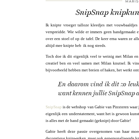
MARIS
SnipSnap knipkunst
Ik knipte vroeger talloze kleedjes met vouwbaaldjes 
verspreidde. Wie wilde er immers geen handgemaakt e
over een stoel of op de tafel. De keer erna waren ze a
altijd mee knipte heb ik nog steeds.
Toch doe ik dit eigenlijk veel te weinig met Milan en 
creatief ben en veel samen met Milan knutsel. Ik vi
bijvoorbeeld hebben met breien of haken, het werkt on
En daarom vind ik dit zo leuk 
want kennen jullie SnipSnap a
SnipSnap
is de webshop van Gabie van Pinxteren waar j
eigenlijk een understatement, want het is gewoon kunst.
is alles met de hand gemaakt (geknipt) door Gabie!
Gabie heeft deze passie overgenomen van haar moed
decoratieve knipwerken, maar ook gepersonaliseerde kn