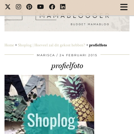
Home
+
Shoplog | Hoeveel zal dit gekost hebben?
+
profielfoto
MARISCA
24 FEBRUARI 2015
profielfoto