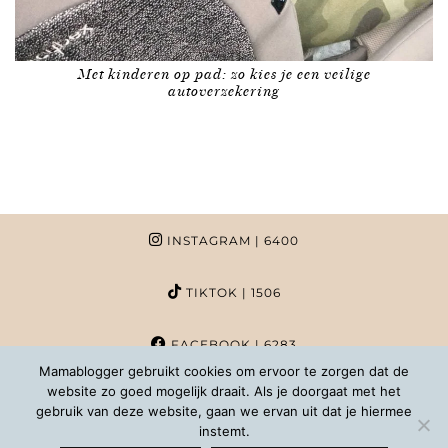
Met kinderen op pad: zo kies je een veilige
autoverzekering
INSTAGRAM
| 6400
TIKTOK
| 1506
FACEBOOK
| 6283
Mamablogger gebruikt cookies om ervoor te zorgen dat de
website zo goed mogelijk draait. Als je doorgaat met het
PINTEREST
| 1020
gebruik van deze website, gaan we ervan uit dat je hiermee
instemt.
COPYRIGHT MAMABLOGGER | 2026 |