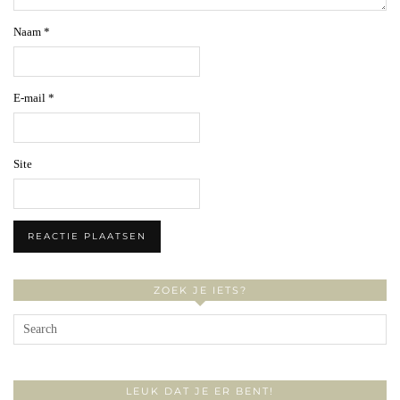
Naam
*
E-mail
*
Site
ZOEK JE IETS?
LEUK DAT JE ER BENT!