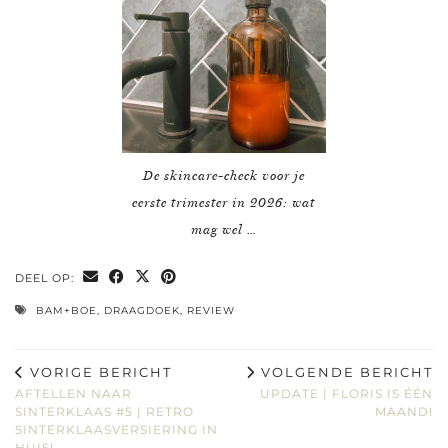
De skincare-check voor je
eerste trimester in 2026: wat
mag wel …
DEEL OP:
BAM+BOE
,
DRAAGDOEK
,
REVIEW
VORIGE BERICHT
VOLGENDE BERICHT
AFTELLEN NAAR
UPDATE | FLORIS IS ÉÉN
SINTERKLAAS #5 | RETRO
MAAND!
SINTERKLAASVERSIERING IN
HUIS!