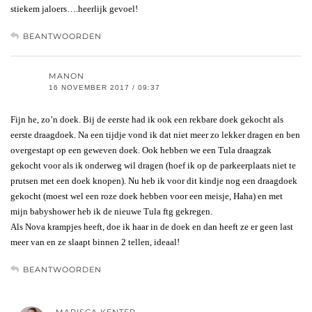
stiekem jaloers….heerlijk gevoel!
BEANTWOORDEN
MANON
16 NOVEMBER 2017 / 09:37
Fijn he, zo’n doek. Bij de eerste had ik ook een rekbare doek gekocht als
eerste draagdoek. Na een tijdje vond ik dat niet meer zo lekker dragen en ben
overgestapt op een geweven doek. Ook hebben we een Tula draagzak
gekocht voor als ik onderweg wil dragen (hoef ik op de parkeerplaats niet te
prutsen met een doek knopen). Nu heb ik voor dit kindje nog een draagdoek
gekocht (moest wel een roze doek hebben voor een meisje, Haha) en met
mijn babyshower heb ik de nieuwe Tula ftg gekregen.
Als Nova krampjes heeft, doe ik haar in de doek en dan heeft ze er geen last
meer van en ze slaapt binnen 2 tellen, ideaal!
BEANTWOORDEN
MARISCA KENTER