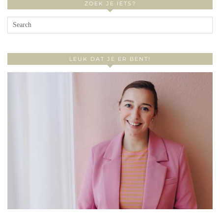
ZOEK JE IETS?
LEUK DAT JE ER BENT!