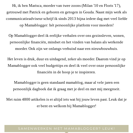
Hi, ik ben Marisca, moeder van twee zoons (Milan '10 en Floris '17),
getrouwd met Patrick en geboren en getogen in Gouda. Naast mijn werk als
communicatieadviseur schrijf ik sinds 2013 bijna iedere dag met veel liefde
op Mamablogger: hét persoonlijke platform voor moeders!
Op Mamablogger deel ik eerlijke verhalen over ons gezinsleven, wonen,
persoonlijke financiën, mindset en het vinden van balans als werkende
moeder. Ook zijn we onlangs verhuisd naar een nieuwbouwhuis.
Het leven is druk, duur en uitdagend, zeker als moeder. Daarom vind je op
Mamablogger ook veel budgettips en deel ik veel over onze persoonlijke
financiën in de hoop je te inspireren.
Mamablogger is geen standaard mamablog, maar al vele jaren een
persoonlijk dagboek dat ik graag met je deel en met mij meegroeit.
Met ruim 4800 artikelen is er altijd iets wat bij jouw leven past. Leuk dat je
er bent en welkom bij Mamablogger!
SAMENWERKEN MET MAMABLOGGER? LEUK!