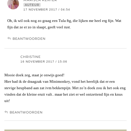
AUTEUR
17 NOVEMBER 2017 / 04:54
Oh, ik wil ook nog zo graag een Tula ftg, die lijken me heel erg fijn. Wat
fijn dat ze er zo in slaapt, geeft veel rust.
BEANTWOORDEN
CHRISTINE
16 NOVEMBER 2017 / 15:06
Mooie doek zeg, staat je onwijs goed!
Hier had ik de draagzak van Minimonkey, vond het heerlijk dat er een
stevige heupband aan zat ivm bekkenpijn. Met zo’n doek zou ik het ook eng
vinden dat de kleine eruit valt.. maar het ziet er wel ontzettend fijn en knus
uit!
BEANTWOORDEN