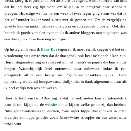
werkt, kreeg ik er plezier in. Net als Floris overigens, want ik merkte aan hem
dat hij het heel erg fijn vond om Milan in de draagzak naar school te
brengen. Het enige wat me na een week of twee tegen ging staan was dat ik
het zelf minder lekker vond zitten met de gespen etc. Om de vergelijking
goed te kunnen maken wilde ik ook graag een draagdoek proberen. Ook daar
hoorde ik goede verhalen over en als ik andere bloggers mocht geloven was
een draagdoek misschien nog wel fijner.
Op Instagram kwam ik
Bam+Boe
tegen en ik moet eerlijk zeggen dat het een
verademing was om te zien dat de draagdoek ook heel fashionable kon zijn.
Hun Instagramfeed zag er supergaaf uit met mama’s én papa’s die hun kindje
dragen. Waarschijnlijk heel onterecht, maar onbewust linkte ik een
draagdoek altijd een beetje met “geitenwollensokken types”. Deze
opmerking wordt mij hoogstwaarschijnlijk niet in dank afgenomen, maar als
ik heel eerlijk ben was dat wel zo.
Door de feed van Bam+Boe zag ik dat het ook anders kon en uiteindelijk
nam ik een kijkje op de
website
om te kijken welke prints zij dan hebben.
Niks geitenwollensokken doeken, maar super hippe draagdoeken in effen
kleurtjes en hippe printjes zoals blauw/witte streepjes en een zwart/witte
tribal print.