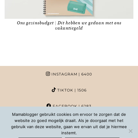
Ons gezinsbudget | Dit hebben we gedaan met ons
vakantiegeld
INSTAGRAM
| 6400
TIKTOK
| 1506
FACEBOOK
| 6283
Mamablogger gebruikt cookies om ervoor te zorgen dat de
website zo goed mogelijk draait. Als je doorgaat met het
PINTEREST
| 1020
gebruik van deze website, gaan we ervan uit dat je hiermee
instemt.
COPYRIGHT MAMABLOGGER | 2026 |