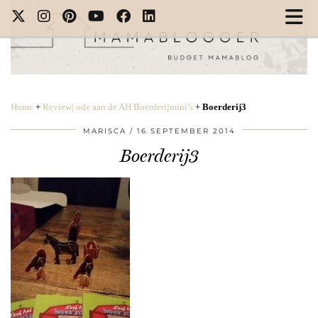
Home
+
Review| ode aan de AH Boerderijmini’s
+
Boerderij3
MARISCA
16 SEPTEMBER 2014
Boerderij3