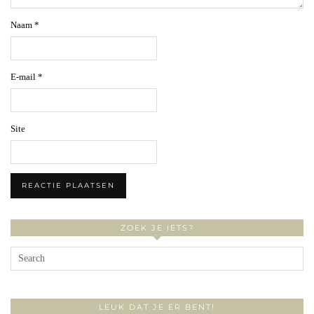
Naam
*
E-mail
*
Site
ZOEK JE IETS?
LEUK DAT JE ER BENT!